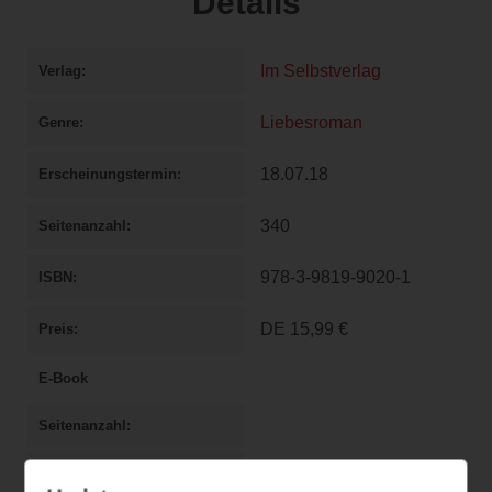
Details
Im Selbstverlag
Verlag
Liebesroman
Genre
18.07.18
Erscheinungstermin
340
Seitenanzahl
978-3-9819-9020-1
ISBN
DE
15,99 €
Preis
E-Book
Seitenanzahl
ISBN