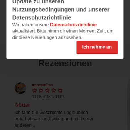
Update zu unseren
DE
9,99 €
Preis
Nutzungsbedingungen und unserer
Datenschutzrichtlinie
Mobi, ePub
Format
Wir haben unsere
Datenschutzrichtlinie
aktualisiert. Bitte nimm dir einen Moment Zeit, um
dir diese Neuerungen anzusehen.
Ich nehme an
Rezensionen
trancemitter
03.08.2018 – 09:07
Götter
Ich fand die Geschichte unglaublich
unterhaltsam und witzig und mit keiner
anderen...