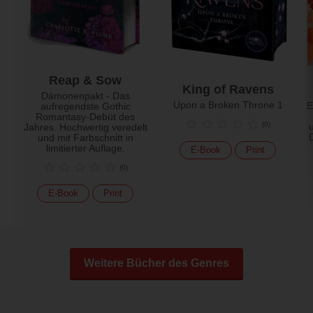
Reap & Sow
King of Ravens
Dämonenpakt - Das
Upon a Broken Throne 1
E
aufregendste Gothic
Romantasy-Debüt des
(
0
)
Jahres. Hochwertig veredelt
und mit Farbschnitt in
limitierter Auflage.
E-Book
Print
(
0
)
E-Book
Print
Weitere Bücher des Genres