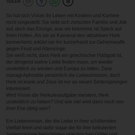
TEILEN
So hat sich Vivian ihr Leben mit Kindern und Karriere
nicht vorgestellt: Sie reibt sich zwischen Familie und Job
auf, doch das Einzige, was sie bekommt, ist Speck auf
ihren Hüften. Als sie an Karneval den attraktiven Herk
kennenlernt, erklärt sie ihn kurzerhand zur Geheimwaffe
gegen Frust und Altersringe.
Sie weiß nicht, dass Herk ein griechischer Halbgott ist,
der dringend wahre Liebe finden muss, um wieder
unsterblich zu werden und Europa zu retten. Zwar
managt Aphrodite persönlich die Liebesmission, doch
Herk ist krank und Zeus ist nur an neuen Seitensprüngen
interessiert.
Wird Vivian die Herkulesaufgabe meistern, Herk
unsterblich zu lieben? Und wie viel wird dann noch von
ihrer Ehe übrig sein?
Ein Liebesroman, der die Liebe in ihrer schillernden
Vielfalt feiert und dafür sogar die für ihre turbulenten
Seitensprünge berüchtigten griechischen Götter und