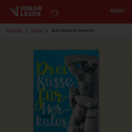
MENÜ
Hauptmenü
Du bist hier
Startseite
❭
Bücher
❭
Drei Küsse für Herkules