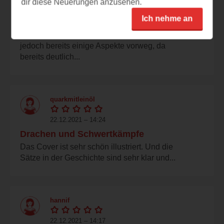
dir diese Neuerungen anzusehen.
22.12.2021 – 16:31
Ich nehme an
Motivierend
Das Cover ist sehr ansprechend, nimmt
jedoch bereits einige Aspekte vorweg, da
bereits deutlich...
quarkmitleinöl
22.12.2021 – 14:24
Drachen und Schwertkämpfe
Das Cover ist sehr schön illustriert. Und die
Sätze in der Geschichte sind sehr klar und...
hannif
22.12.2021 – 14:17