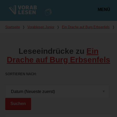
MENÜ
Hauptmenü
Du bist hier
Startseite
❭
Vorablesen Junior
❭
Ein Drache auf Burg Erbsenfels
❭
Leseeindrücke zu
Ein
Drache auf Burg Erbsenfels
SORTIEREN NACH
Suchen