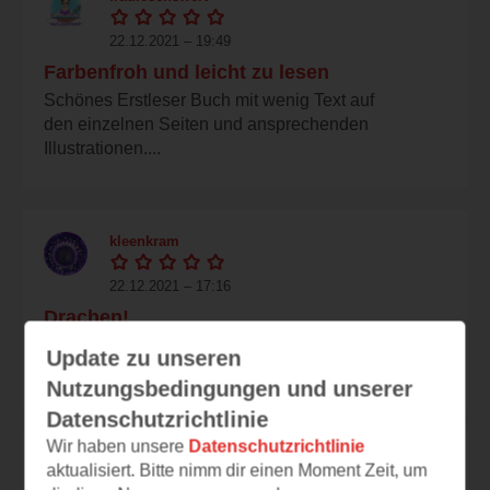
22.12.2021 – 19:49
Farbenfroh und leicht zu lesen
Schönes Erstleser Buch mit wenig Text auf
den einzelnen Seiten und ansprechenden
Illustrationen....
kleenkram
22.12.2021 – 17:16
Drachen!
Leseraben-Bücher sind wirklich toll! Große
Update zu unseren
Schrift, wenig Text und die wunderschönen...
Nutzungsbedingungen und unserer
Datenschutzrichtlinie
Wir haben unsere
Datenschutzrichtlinie
sauerlandfranzi
aktualisiert. Bitte nimm dir einen Moment Zeit, um