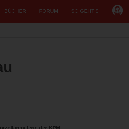
BÜCHER
FORUM
SO GEHT'S
au
Porzellanmalerin der KPM