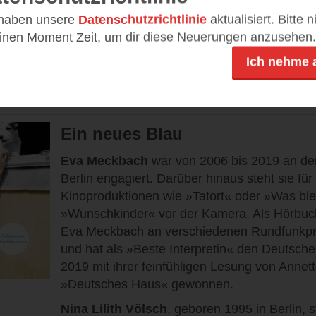
DE
16,99 €
 haben unsere
Datenschutzrichtlinie
aktualisiert. Bitte 
einen Moment Zeit, um dir diese Neuerungen anzusehen.
Mobi, ePub
Ich nehme 
BUCH
Ein neues Blau
Eva Meckbach
war von 2006 bis 2019 an d
Berlin engagiert. Darüber hinaus steht sie fü
Kinoproduktionen wie »Tatort« oder »Was ble
»Wunschkinder« vor der Kamera. Als Hörbuc
Eva Meckbach an verschiedenen Rundfunkpro
und hat als »Beste Interpretin« den Deutsch
2019 mit ihrer feinfühligen Lesung von Annet
»Deutsches Haus« gewonnen.
Nina Lilith Völsch
, geboren 1995 in Berlin, s