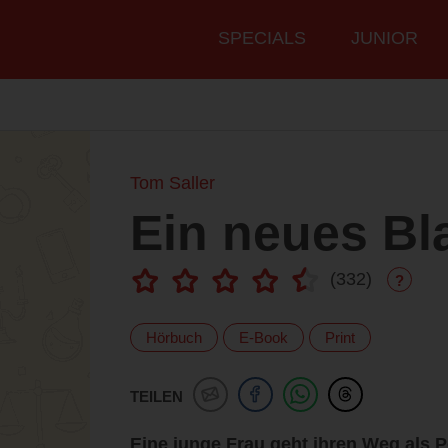
Hauptmenü
SPECIALS
JUNIOR
Tom Saller
Ein neues Bl
(
332
)
?
Hörbuch
E-Book
Print
TEILEN
Eine junge Frau geht ihren Weg als 