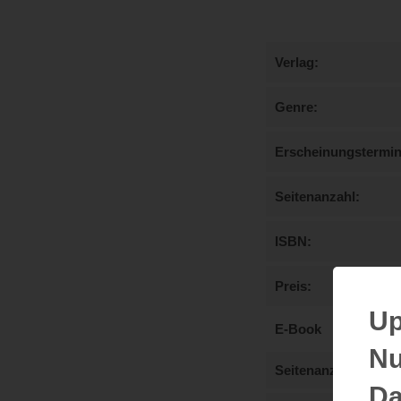
Verlag
Genre
Erscheinungstermi
Seitenanzahl
ISBN
Preis
Up
E-Book
Nu
Seitenanzahl
Da