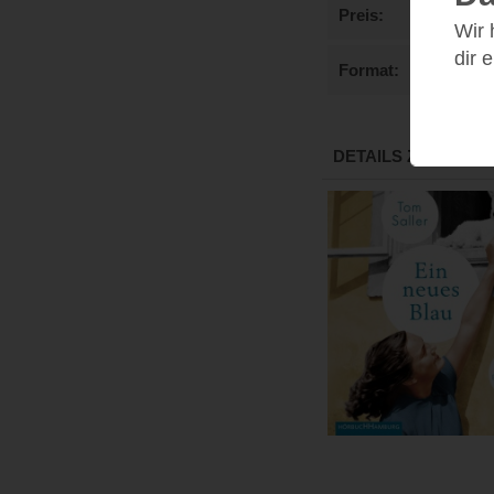
Preis
Wir
dir 
Format
DETAILS ZUM HÖR