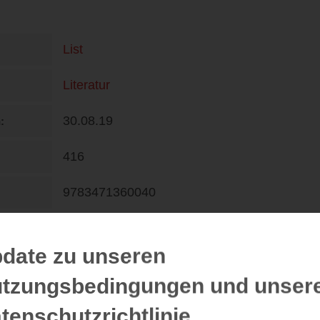
List
Literatur
30.08.19
n
416
9783471360040
DE
20,00 €
date zu unseren
tzungsbedingungen und unser
tenschutzrichtlinie