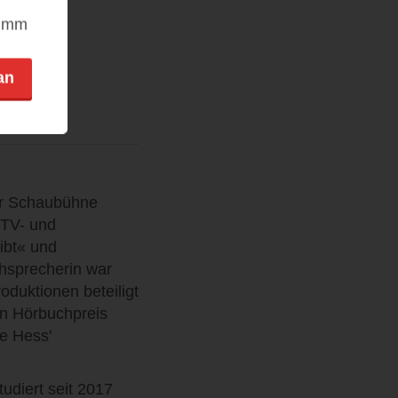
nimm
an
er Schaubühne
r TV- und
ibt« und
hsprecherin war
duktionen beteiligt
en Hörbuchpreis
te Hess'
tudiert seit 2017