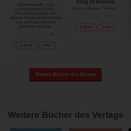
King of Ravens
Dämonenpakt - Das
Upon a Broken Throne 1
aufregendste Gothic
Romantasy-Debüt des
(
0
)
Jahres. Hochwertig veredelt
und mit Farbschnitt in
limitierter Auflage.
E-Book
Print
(
0
)
E-Book
Print
Weitere Bücher des Genres
Weitere Bücher des Verlags