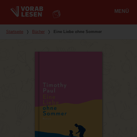
MENÜ
Hauptmenü
Du bist hier
Startseite
❭
Bücher
❭
Eine Liebe ohne Sommer