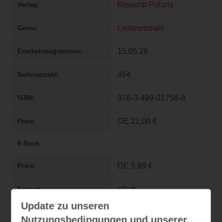
Rowohlt Polaris
Verlag
Liebesroman
Genre
15.05.26
Erscheinungstermin
464
Seitenanzahl
978-3-499-01756-8
ISBN
DE
22,00 €
Preis
E-Book
DE
5,99 €
Preis
ePub
Format
Update zu unseren
Nutzungsbedingungen und unserer