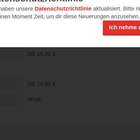
27.08.25
n
 haben unsere
Datenschutzrichtlinie
aktualisiert. Bitte 
einen Moment Zeit, um dir diese Neuerungen anzusehen.
464
Ich nehme 
978-3-328-60428-0
DE
18,00 €
DE
14,99 €
ePub