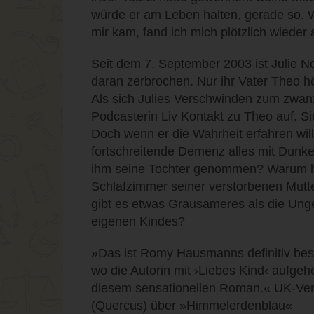
würde er am Leben halten, gerade so. W
mir kam, fand ich mich plötzlich wiede
Seit dem 7. September 2003 ist Julie N
daran zerbrochen. Nur ihr Vater Theo hör
Als sich Julies Verschwinden zum zwanz
Podcasterin Liv Kontakt zu Theo auf. Si
Doch wenn er die Wahrheit erfahren will
fortschreitende Demenz alles mit Dunke
ihm seine Tochter genommen? Warum ha
Schlafzimmer seiner verstorbenen Mutte
gibt es etwas Grausameres als die Unge
eigenen Kindes?
»Das ist Romy Hausmanns definitiv beste
wo die Autorin mit ›Liebes Kind‹ aufgeh
diesem sensationellen Roman.« UK-Verl
(Quercus) über »Himmelerdenblau«