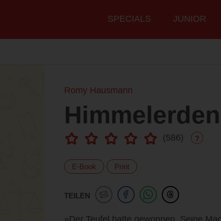
Hauptmenü
SPECIALS
JUNIOR
Romy Hausmann
Himmelerden
(
586
)
?
E-Book
Print
TEILEN
»Der Teufel hatte gewonnen. Seine Mac