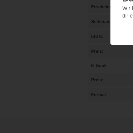
Erscheinungstermi
Wir
dir 
Seitenanzahl
ISBN
Preis
E-Book
Preis
Format