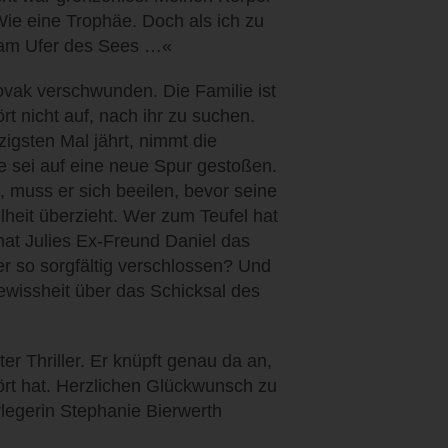
ie eine Trophäe. Doch als ich zu
r am Ufer des Sees …«
ovak verschwunden. Die Familie ist
t nicht auf, nach ihr zu suchen.
igsten Mal jährt, nimmt die
e sei auf eine neue Spur gestoßen.
, muss er sich beeilen, bevor seine
lheit überzieht. Wer zum Teufel hat
t Julies Ex-Freund Daniel das
r so sorgfältig verschlossen? Und
wissheit über das Schicksal des
r Thriller. Er knüpft genau da an,
ört hat. Herzlichen Glückwunsch zu
egerin Stephanie Bierwerth