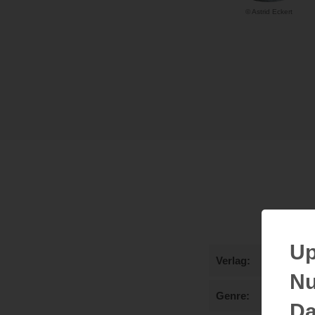
© Astrid Eckert
Up
Verlag
Nu
Genre
Da