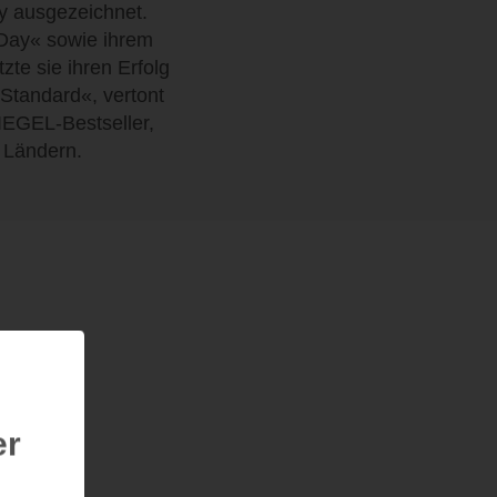
y ausgezeichnet.
 Day« sowie ihrem
te sie ihren Erfolg
 Standard«, vertont
PIEGEL-Bestseller,
 Ländern.
er