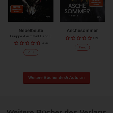
Nebelbeute
Aschesommer
Gruppe 4 ermittelt Band 3
(
521
)
(
484
)
Print
Print
Weitere Bücher des/r Autor:in
Weitere Bücher des Verlags