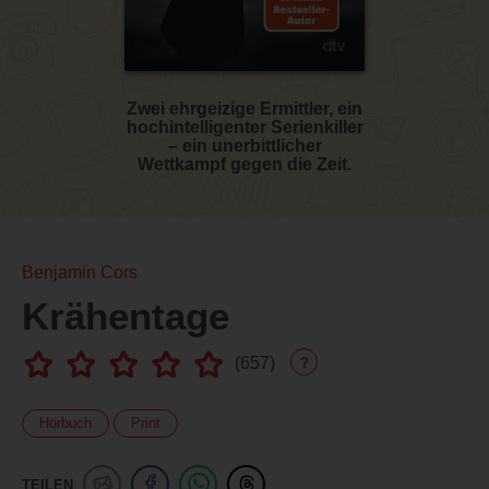
Zwei ehrgeizige Ermittler, ein
hochintelligenter Serienkiller
– ein unerbittlicher
Wettkampf gegen die Zeit.
Benjamin Cors
Krähentage
(
657
)
?
Hörbuch
Print
TEILEN