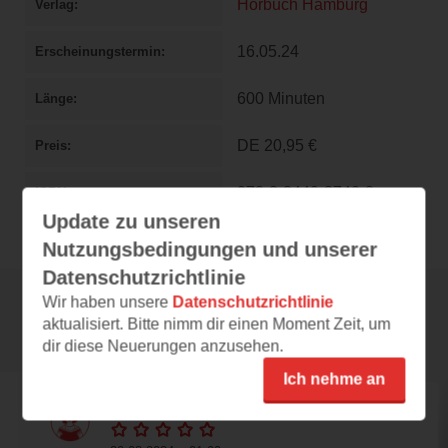
Hörbuch Hamburg
Verlag
16.05.24
Erscheinungstermin
600 Minuten
Länge
DE
20,95 €
Preis
978-3-8449-3742-8
ISBN
Update zu unseren
Nutzungsbedingungen und unserer
Datenschutzrichtlinie
Wir haben unsere
Datenschutzrichtlinie
aktualisiert. Bitte nimm dir einen Moment Zeit, um
Rezensionen
dir diese Neuerungen anzusehen.
Ich nehme an
gisel