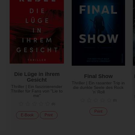
Die Lüge in ihrem
Final Show
Gesicht
Thriller | Ein rasanter Trip in
Thriller | Ein faszinierender
die dunkle Seele des Rock
Thriller für Fans von "Lie to
’n’ Roll
me"
(
0
)
(
0
)
Print
E-Book
Print