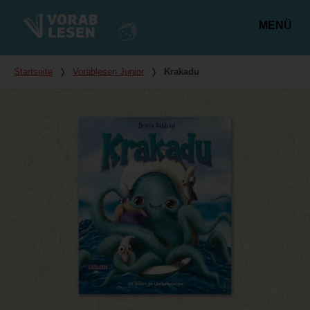
MENÜ
Hauptmenü
Du bist hier
Startseite
❭
Vorablesen Junior
❭
Krakadu