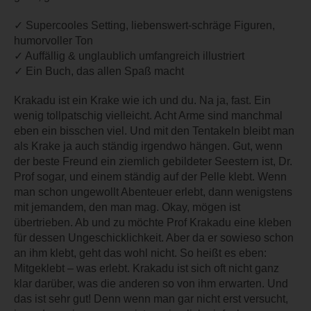
✓ Supercooles Setting, liebenswert-schräge Figuren,
humorvoller Ton
✓ Auffällig & unglaublich umfangreich illustriert
✓ Ein Buch, das allen Spaß macht
Krakadu ist ein Krake wie ich und du. Na ja, fast. Ein
wenig tollpatschig vielleicht. Acht Arme sind manchmal
eben ein bisschen viel. Und mit den Tentakeln bleibt man
als Krake ja auch ständig irgendwo hängen. Gut, wenn
der beste Freund ein ziemlich gebildeter Seestern ist, Dr.
Prof sogar, und einem ständig auf der Pelle klebt. Wenn
man schon ungewollt Abenteuer erlebt, dann wenigstens
mit jemandem, den man mag. Okay, mögen ist
übertrieben. Ab und zu möchte Prof Krakadu eine kleben
für dessen Ungeschicklichkeit. Aber da er sowieso schon
an ihm klebt, geht das wohl nicht. So heißt es eben:
Mitgeklebt – was erlebt. Krakadu ist sich oft nicht ganz
klar darüber, was die anderen so von ihm erwarten. Und
das ist sehr gut! Denn wenn man gar nicht erst versucht,