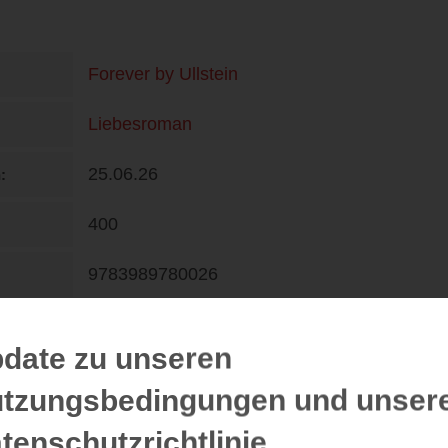
Forever by Ullstein
Liebesroman
25.06.26
n
400
9783989780026
DE
16,99 €
date zu unseren
tzungsbedingungen und unser
tenschutzrichtlinie