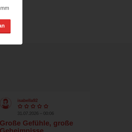
nimm
an
isabella92
31.07.2026 – 00:06
Große Gefühle, große
Geheimnisse