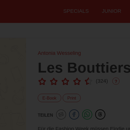
Hauptmenü
SPECIALS
JUNIOR
Antonia Wesseling
Les Bouttiers
(
324
)
?
E-Book
Print
TEILEN
Für die Fashion Week müssen Elodie un