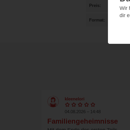
Preis
Wir
dir 
Format
kleenelori
04.08.2026 – 14:48
Familiengeheimnisse