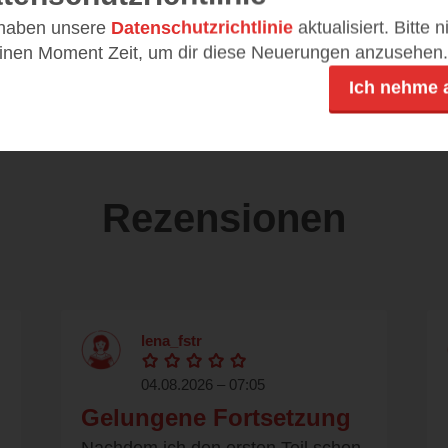
DE
13,99 €
 haben unsere
Datenschutzrichtlinie
aktualisiert. Bitte 
einen Moment Zeit, um dir diese Neuerungen anzusehen.
ePub
Ich nehme 
Rezensionen
lena_fstr
04.08.2026 – 07:05
Gelungene Fortsetzung