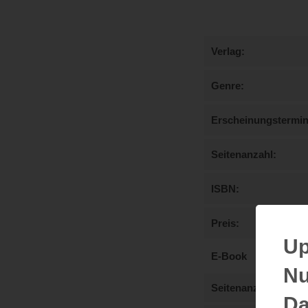
Verlag
Genre
Erscheinungstermi
Seitenanzahl
ISBN
Preis
Up
E-Book
Nu
Seitenanzahl
Da