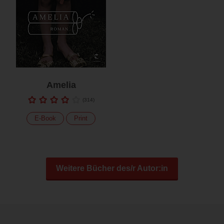
Amelia
(
314
)
E-Book
Print
Weitere Bücher des/r Autor:in