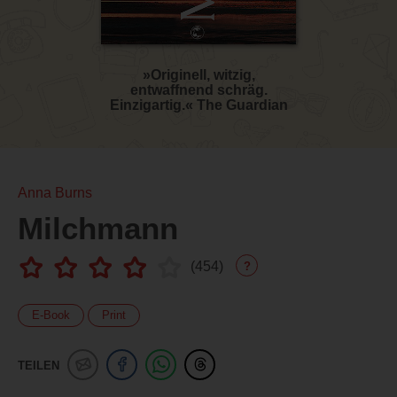
»Originell, witzig,
entwaffnend schräg.
Einzigartig.« The Guardian
Anna Burns
Milchmann
(
454
)
?
E-Book
Print
TEILEN