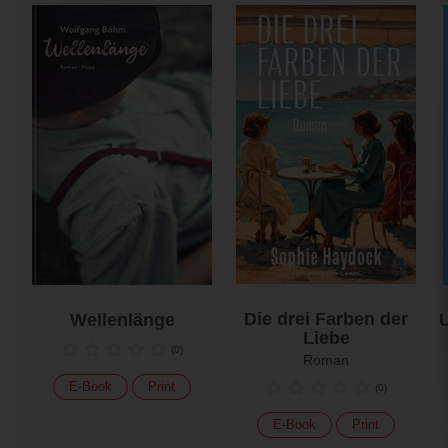
Die drei Farben der
Wellenlänge
U
Liebe
(
0
)
Roman
E-Book
Print
(
0
)
E-Book
Print