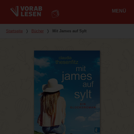
MENÜ
Hauptmenü
Du bist hier
Startseite
❭
Bücher
❭
Mit James auf Sylt