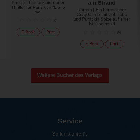
am Strand
Thriller | Ein faszinierender
Thriller für Fans von "Lie to
Roman | Ein herbstlicher
me"
Cosy Crime mit viel Liebe
und Pumpkin Spice auf einer
(
0
)
Nordseeinsel
E-Book
Print
(
0
)
E-Book
Print
Weitere Bücher des Verlags
Service
So funktioniert‘s