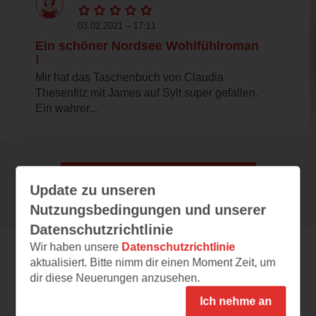
03.02.2021 – 17:11
Ein schöner Nordsee Wohlfühlroman
!
Mir hat das Taschenbuch von Claudia
Thesenfitz mit James auf Sylt super gefallen.
Ein wahrer...
Alle 100 Rezensionen anzeigen
Update zu unseren
Nutzungsbedingungen und unserer
Datenschutzrichtlinie
Wir haben unsere
Datenschutzrichtlinie
aktualisiert. Bitte nimm dir einen Moment Zeit, um
Leseeindrücke
dir diese Neuerungen anzusehen.
Ich nehme an