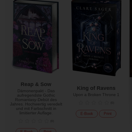
Reap & Sow
King of Ravens
Dämonenpakt - Das
Upon a Broken Throne 1
aufregendste Gothic
Romantasy-Debüt des
(
0
)
Jahres. Hochwertig veredelt
und mit Farbschnitt in
limitierter Auflage.
E-Book
Print
(
0
)
E-Book
Print