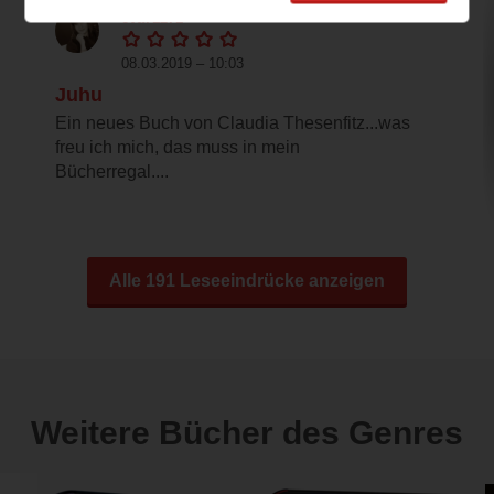
eva71271
08.03.2019 – 10:03
Juhu
Ein neues Buch von Claudia Thesenfitz...was
freu ich mich, das muss in mein
Bücherregal....
Alle 191 Leseeindrücke anzeigen
Weitere Bücher des Genres