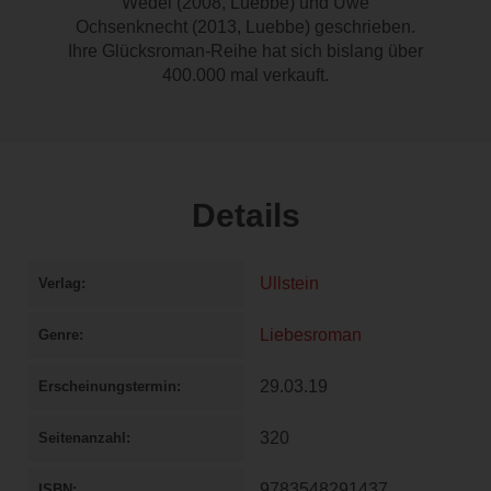
Wedel (2008, Luebbe) und Uwe
Ochsenknecht (2013, Luebbe) geschrieben.
Ihre Glücksroman-Reihe hat sich bislang über
400.000 mal verkauft.
Details
Ullstein
Verlag
Liebesroman
Genre
29.03.19
Erscheinungstermin
320
Seitenanzahl
9783548291437
ISBN