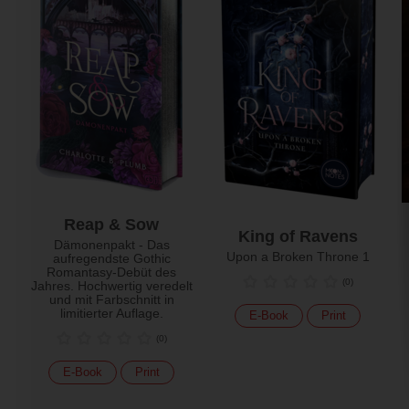
Reap & Sow
King of Ravens
Dämonenpakt - Das
Upon a Broken Throne 1
aufregendste Gothic
Romantasy-Debüt des
(
0
)
Jahres. Hochwertig veredelt
und mit Farbschnitt in
limitierter Auflage.
E-Book
Print
(
0
)
E-Book
Print