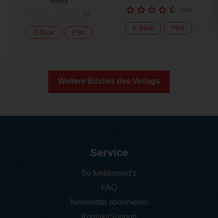
Reihe
(
246
)
(
0
)
E-Book
Print
E-Book
Print
Weitere Bücher des Verlags
Service
So funktioniert‘s
FAQ
Newsletter abonnieren
Kontakt/Support