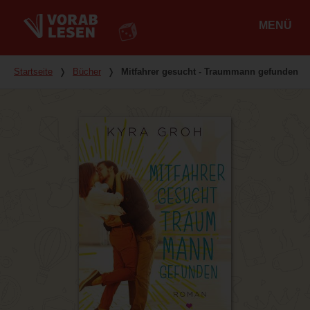
MENÜ
Hauptmenü
Du bist hier
Startseite
❭
Bücher
❭
Mitfahrer gesucht - Traummann gefunden