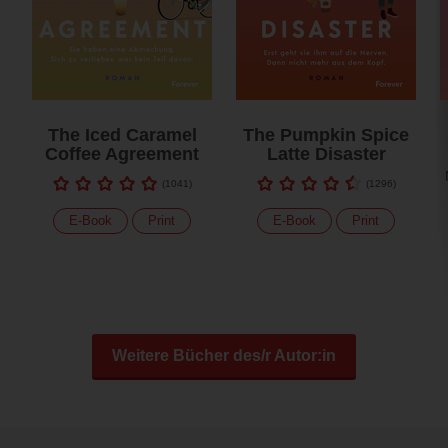
The Iced Caramel
The Pumpkin Spice
Coffee Agreement
Latte Disaster
(
1041
)
(
1296
)
E-Book
Print
E-Book
Print
Weitere Bücher des/r Autor:in