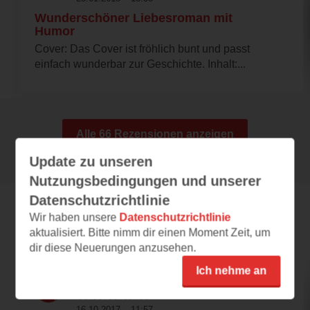
Wunderschöner Liebesroman mit
Humor
Cover: Das Cover ist fröhlich bunt und passt
einfach wunderbar zur Geschichte. Inhalt:...
Alle 66 Rezensionen anzeigen
Update zu unseren
Nutzungsbedingungen und unserer
Datenschutzrichtlinie
Wir haben unsere
Datenschutzrichtlinie
Leseeindrücke
aktualisiert. Bitte nimm dir einen Moment Zeit, um
dir diese Neuerungen anzusehen.
Ich nehme an
bobbelinsche
16.10.2017 – 11:57