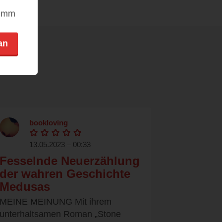
nimm
an
bookloving
13.05.2023 – 00:33
Fesselnde Neuerzählung
der wahren Geschichte
Medusas
MEINE MEINUNG Mit ihrem
unterhaltsamen Roman „Stone