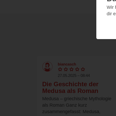
Wir
dir 
biancasch
27.05.2025 – 08:44
Die Geschichte der
Medusa als Roman
Medusa – griechische Mythologie
als Roman Ganz kurz
zusammengefasst: Medusa,