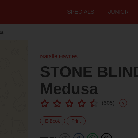
Hauptmenü
SPECIALS
JUNIOR
sa
Natalie Haynes
STONE BLIND 
Medusa
(
605
)
?
E-Book
Print