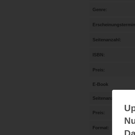
Genre
Erscheinungstermi
Seitenanzahl
ISBN
Preis
E-Book
Seitenanzahl
Up
Preis
Nu
Format
Da