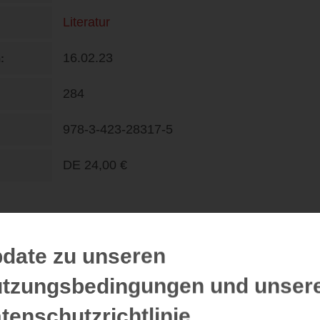
Literatur
16.02.23
n
284
978-3-423-28317-5
DE
24,00 €
date zu unseren
DE
19,99 €
tzungsbedingungen und unser
ePub
tenschutzrichtlinie