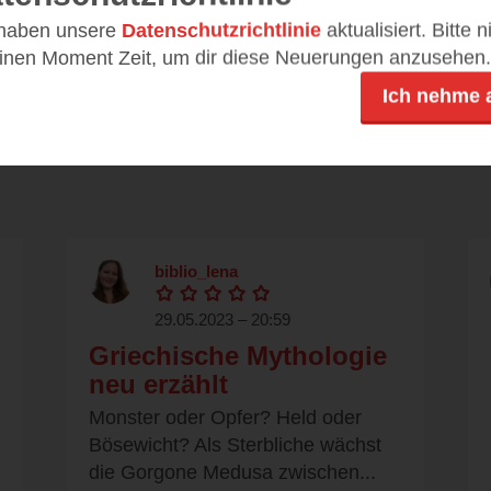
 haben unsere
Datenschutzrichtlinie
aktualisiert. Bitte 
einen Moment Zeit, um dir diese Neuerungen anzusehen.
Ich nehme 
Rezensionen
biblio_lena
29.05.2023 – 20:59
Griechische Mythologie
neu erzählt
Monster oder Opfer? Held oder
Bösewicht? Als Sterbliche wächst
die Gorgone Medusa zwischen...