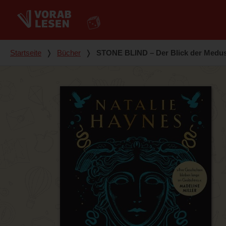
Du bist hier
Startseite
❭
Bücher
❭
STONE BLIND – Der Blick der Medu