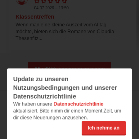
04.07.2026 – 13:50
Klassentreffen
Wenn man eine kleine Auszeit vom Alltag
möchte, bieten sich die Romane von Claudia
Thesenfitz...
Alle 83 Rezensionen anzeigen
Update zu unseren
Nutzungsbedingungen und unserer
Datenschutzrichtlinie
Wir haben unsere
Datenschutzrichtlinie
Leseeindrücke
aktualisiert. Bitte nimm dir einen Moment Zeit, um
dir diese Neuerungen anzusehen.
Ich nehme an
ric