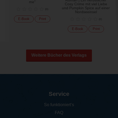
me"
Cosy Crime mit viel Liebe
und Pumpkin Spice auf einer
(
0
)
Nordseeinsel
E-Book
Print
(
0
)
E-Book
Print
Weitere Bücher des Verlags
Service
So funktioniert‘s
FAQ