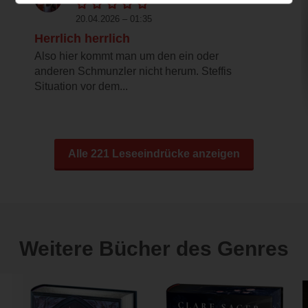
20.04.2026 – 01:35
Herrlich herrlich
Also hier kommt man um den ein oder
anderen Schmunzler nicht herum. Steffis
Situation vor dem...
Alle 221 Leseeindrücke anzeigen
Weitere Bücher des Genres