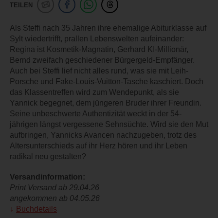
TEILEN
Als Steffi nach 35 Jahren ihre ehemalige Abiturklasse auf
Sylt wiedertrifft, prallen Lebenswelten aufeinander:
Regina ist Kosmetik-Magnatin, Gerhard KI-Millionär,
Bernd zweifach geschiedener Bürgergeld-Empfänger.
Auch bei Steffi lief nicht alles rund, was sie mit Leih-
Porsche und Fake-Louis-Vuitton-Tasche kaschiert. Doch
das Klassentreffen wird zum Wendepunkt, als sie
Yannick begegnet, dem jüngeren Bruder ihrer Freundin.
Seine unbeschwerte Authentizität weckt in der 54-
jährigen längst vergessene Sehnsüchte. Wird sie den Mut
aufbringen, Yannicks Avancen nachzugeben, trotz des
Altersunterschieds auf ihr Herz hören und ihr Leben
radikal neu gestalten?
Versandinformation:
Print Versand ab 29.04.26
angekommen ab 04.05.26
Buchdetails