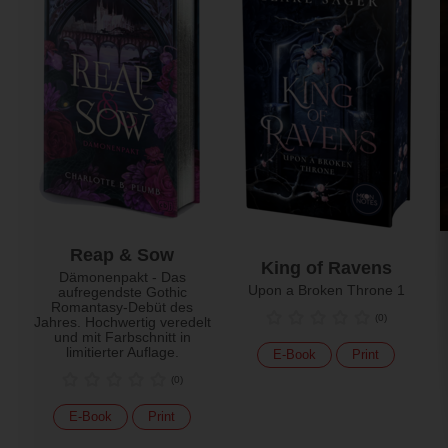
Reap & Sow
King of Ravens
Dämonenpakt - Das
Upon a Broken Throne 1
aufregendste Gothic
Romantasy-Debüt des
(
0
)
Jahres. Hochwertig veredelt
und mit Farbschnitt in
limitierter Auflage.
E-Book
Print
(
0
)
E-Book
Print