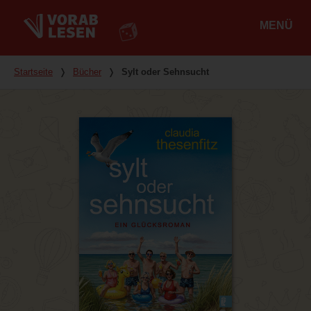
MENÜ
Hauptmenü
Du bist hier
Startseite
❭
Bücher
❭
Sylt oder Sehnsucht