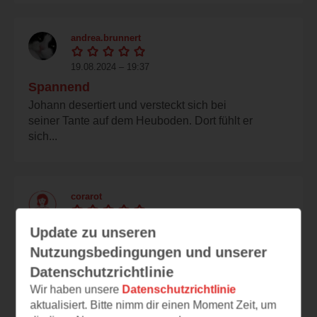
andrea.brunnert
19.08.2024 – 19:37
Spannend
Johann desertiert und versteckt sich bei
seiner Tante auf dem Heuboden. Dort fühlt er
sich...
corarot
19.08.2024 – 19:21
Update zu unseren
tragisch und spannend
Nutzungsbedingungen und unserer
Das Ende der Leseprobe ist wirklich gemein.
Datenschutzrichtlinie
Schon während des Lesens ist die Angst
Wir haben unsere
Datenschutzrichtlinie
förmlich...
aktualisiert. Bitte nimm dir einen Moment Zeit, um