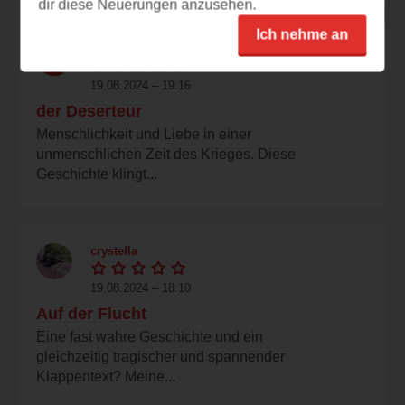
dir diese Neuerungen anzusehen.
Ich nehme an
kleenelori
19.08.2024 – 19:16
der Deserteur
Menschlichkeit und Liebe in einer
unmenschlichen Zeit des Krieges. Diese
Geschichte klingt...
crystella
19.08.2024 – 18:10
Auf der Flucht
Eine fast wahre Geschichte und ein
gleichzeitig tragischer und spannender
Klappentext? Meine...