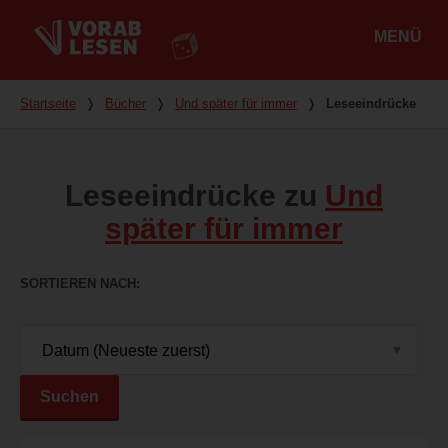
MENÜ
Hauptmenü
Du bist hier
Startseite
❭
Bücher
❭
Und später für immer
❭
Leseeindrücke
Leseeindrücke zu
Und
später für immer
SORTIEREN NACH
Suchen