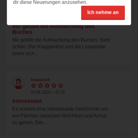
dir diese Neuerungen anzusehen.
louvre74
Ich nehme an
24.06.2024 – 22:32
mir gefällt die Aufmachung des
Buches
Mir gefällt die Aufmachung des Buches. Sehr
schön. Der Klappentext und die Leseprobe
lesen sich...
hlawatsch
24.06.2024 – 22:31
Interessant
Es scheint eine interessante Geschichte um
ein Pärchen zwischen Reichtum und Armut
zu gehen. Der...