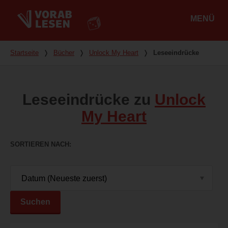
MENÜ
Hauptmenü
Du bist hier
Startseite
❭
Bücher
❭
Unlock My Heart
❭
Leseeindrücke
Leseeindrücke zu
Unlock
My Heart
SORTIEREN NACH
Suchen