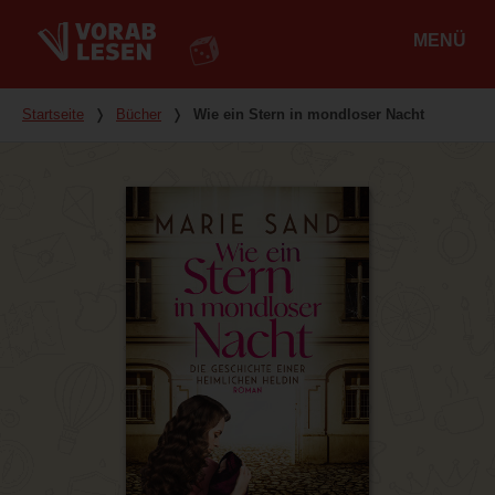
MENÜ
Hauptmenü
Du bist hier
Startseite
❭
Bücher
❭
Wie ein Stern in mondloser Nacht