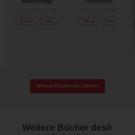
Wellenlänge
Territorium
(
0
)
(
0
)
E-Book
Print
E-Book
Print
P
Weitere Bücher des Genres
Weitere Bücher des/r