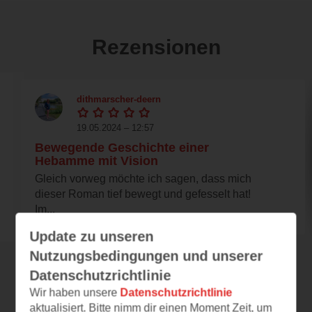
Rezensionen
dithmarscher-deern
19.05.2024 – 12:57
Bewegende Geschichte einer
Hebamme mit Vision
Gleich vorweg möchte ich sagen, dass mich
dieser Roman tief bewegt und gefesselt hat!
Im...
Update zu unseren
Nutzungsbedingungen und unserer
Datenschutzrichtlinie
Alle 137 Rezensionen anzeigen
Wir haben unsere
Datenschutzrichtlinie
aktualisiert. Bitte nimm dir einen Moment Zeit, um