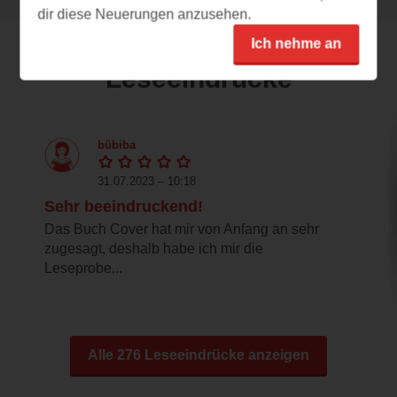
dir diese Neuerungen anzusehen.
Ich nehme an
Leseeindrücke
bübiba
31.07.2023 – 10:18
Sehr beeindruckend!
Das Buch Cover hat mir von Anfang an sehr
zugesagt, deshalb habe ich mir die
Leseprobe...
Alle 276 Leseeindrücke anzeigen