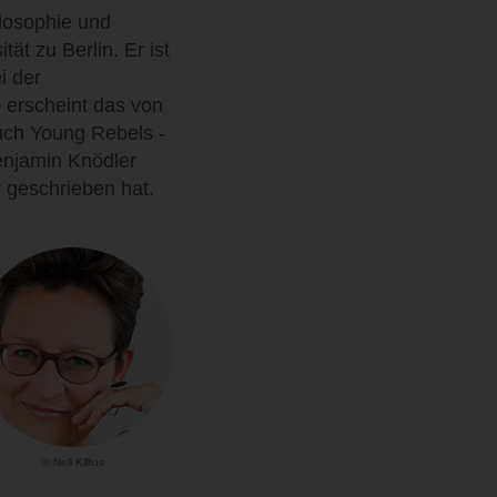
ilosophie und
ät zu Berlin. Er ist
i der
 erscheint das von
buch Young Rebels -
enjamin Knödler
 geschrieben hat.
© Nell Killius