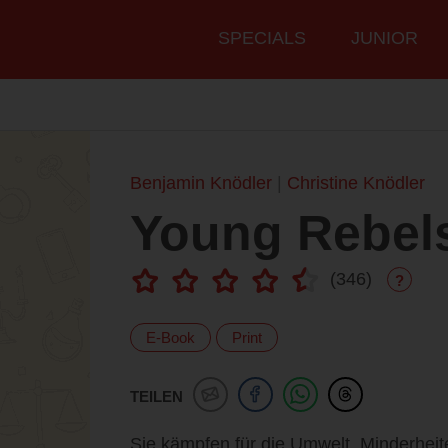
Hauptmenü
SPECIALS
JUNIOR
Benjamin Knödler
Christine Knödler
Young Rebel
(
346
)
?
E-Book
Print
TEILEN
Sie kämpfen für die Umwelt, Minderhei