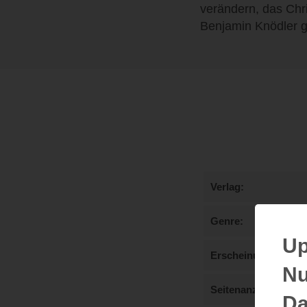
verändern, das Chr
Benjamin Knödler g
Verlag
Genre
Up
Erscheinungstermi
Nu
Seitenanzahl
Da