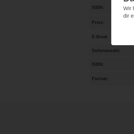
ISBN
Wir
dir 
Preis
E-Book
Seitenanzahl
ISBN
Format