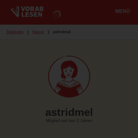
MENÜ
Hauptmenü
Du bist hier
Startseite
❭
Nutzer
❭
astridmel
astridmel
Mitglied seit fast 2 Jahren