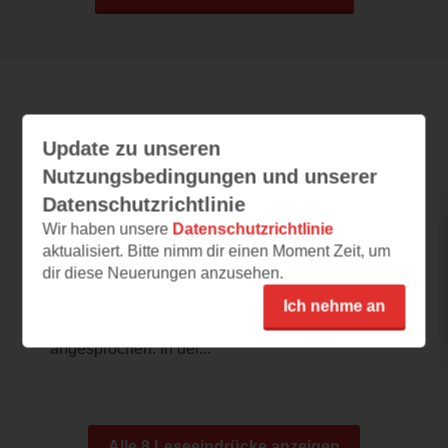
Leseeindrücke
Update zu unseren
Nutzungsbedingungen und unserer
Datenschutzrichtlinie
Luft nach unten
Wir haben unsere
Datenschutzrichtlinie
13.06.2026 – 22:00
aktualisiert. Bitte nimm dir einen Moment Zeit, um
dir diese Neuerungen anzusehen.
Reise in die Vergangenheit
Das Cover zeigt zwei schwimmende Frauen
Ich nehme an
im Wasser und hat mich sogleich
angesprochen. In der...
Alle 8 Leseeindrücke anzeigen