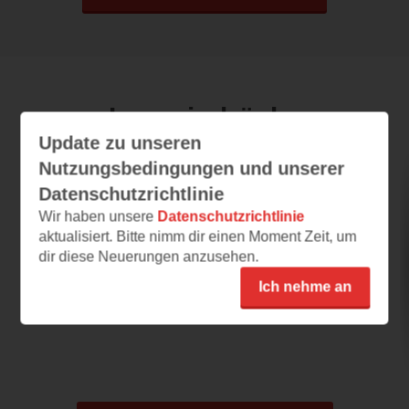
Leseeindrücke
Update zu unseren
Nutzungsbedingungen und unserer
Die Übersetzerin
Datenschutzrichtlinie
Wir haben unsere
Datenschutzrichtlinie
12.09.2021 – 10:05
aktualisiert. Bitte nimm dir einen Moment Zeit, um
Mitreißend
dir diese Neuerungen anzusehen.
Das Buch war mir bereits gekannt und es
Ich nehme an
stand schon ganz oben auf meiner
Wunschliste, daher...