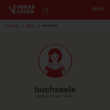
MENÜ
Hauptmenü
Du bist hier
Startseite
❭
Nutzer
❭
buchseele
buchseele
Mitglied seit fast 7 Jahren