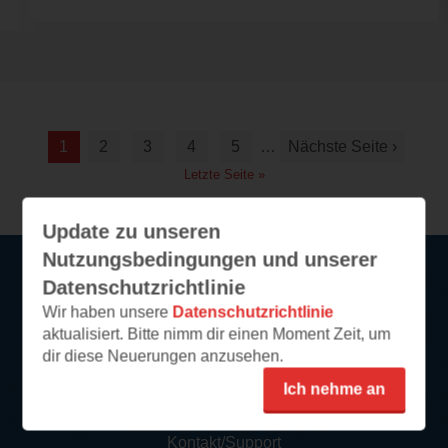
1
2
3
4
5
…
Nächste Seite ›
Letzte Seite »
Update zu unseren
Nutzungsbedingungen und unserer
Datenschutzrichtlinie
Service
Wir haben unsere
Datenschutzrichtlinie
aktualisiert. Bitte nimm dir einen Moment Zeit, um
So funktioniert‘s
dir diese Neuerungen anzusehen.
FAQ
Ich nehme an
Newsletter abonnieren
Kontakt/Support