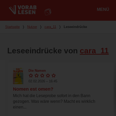
MENÜ
Hauptmenü
Du bist hier
Startseite
❭
Nutzer
❭
cara_11
❭
Leseeindrücke
Leseeindrücke von
cara_11
Die Namen
02.02.2026 – 16:45
Nomen est omen?
Mich hat die Leseprobe sofort in den Bann
gezogen. Was wäre wenn? Macht es wirklich
einen...