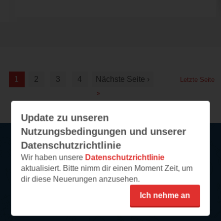
1
2
3
4
Nächste Seite ›
Letzte Seite
»
Update zu unseren
Nutzungsbedingungen und unserer
Datenschutzrichtlinie
Wir haben unsere
Datenschutzrichtlinie
Service
aktualisiert. Bitte nimm dir einen Moment Zeit, um
dir diese Neuerungen anzusehen.
So funktioniert‘s
FAQ
Ich nehme an
Newsletter abonnieren