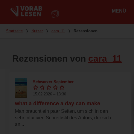
MENÜ
Hauptmenü
Du bist hier
Startseite
❭
Nutzer
❭
cara_11
❭
Rezensionen
Rezensionen von
cara_11
Schwarzer September
15.02.2026 – 13:30
what a difference a day can make
Man braucht ein paar Seiten, um sich in den
sehr intuitiven Schreibstil des Autors, der sich
an...