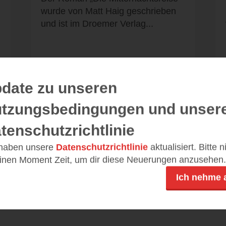
wurde von Matt Haig geschrieben
und ist im Droemer Verlag...
date zu unseren
Alle 102 Rezensionen anzeigen
tzungsbedingungen und unser
tenschutzrichtlinie
 haben unsere
Datenschutzrichtlinie
aktualisiert. Bitte 
einen Moment Zeit, um dir diese Neuerungen anzusehen.
Leseeindrücke
Ich nehme 