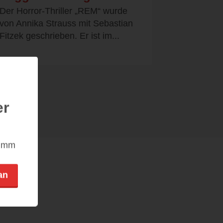
Der Horror-Thriller „REM“ wurde
von Annika Strauss mit Sebastian
Fitzek geschrieben. Er ist im...
er
nimm
an