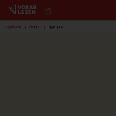
Du bist hier
Startseite
❭
Nutzer
❭
denise4