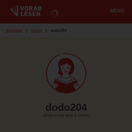
MENÜ
Hauptmenü
Du bist hier
Startseite
❭
Nutzer
❭
dodo204
dodo204
Mitglied seit etwa 9 Jahren