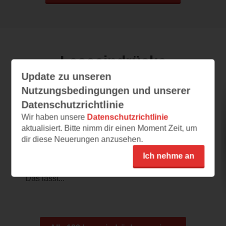
Leseeindrücke
Update zu unseren
Nutzungsbedingungen und unserer
Wieso? Weshalb? Warum? - Meine große
Datenschutzrichtlinie
Tiere-Box
Wir haben unsere
Datenschutzrichtlinie
aktualisiert. Bitte nimm dir einen Moment Zeit, um
08.06.2026 – 18:06
dir diese Neuerungen anzusehen.
Tierisch
Ich nehme an
Wie toll ist dieses Paket bitte. 3 Bücher, ein
Memory, ein Puzzle und ein Ausmalposter!
Das lässt...