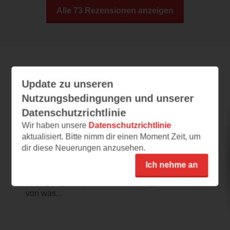
Alle 73 Rezensionen anzeigen
Leseeindrücke
Update zu unseren
Nutzungsbedingungen und unserer
Datenschutzrichtlinie
Mut. Machen. Liebe
Wir haben unsere
Datenschutzrichtlinie
aktualisiert. Bitte nimm dir einen Moment Zeit, um
28.06.2021 – 20:45
dir diese Neuerungen anzusehen.
Sehr fesselnder Einstieg
Ich nehme an
Was zunächst mit einem leicht verwirrenden
Prolog beginnt (Wer erzählt hier eigentlich
von was...