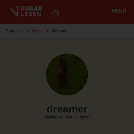
MENÜ
Hauptmenü
Du bist hier
Startseite
❭
Nutzer
❭
dreamer
dreamer
Mitglied seit fast 16 Jahren