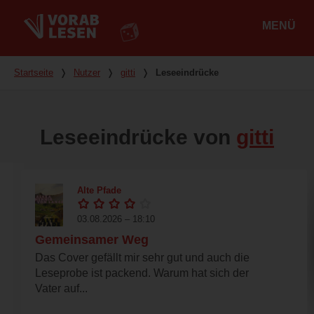
MENÜ
Hauptmenü
Du bist hier
Startseite
❭
Nutzer
❭
gitti
❭
Leseeindrücke
Leseeindrücke von
gitti
Alte Pfade
03.08.2026 – 18:10
Gemeinsamer Weg
Das Cover gefällt mir sehr gut und auch die
Leseprobe ist packend. Warum hat sich der
Vater auf...