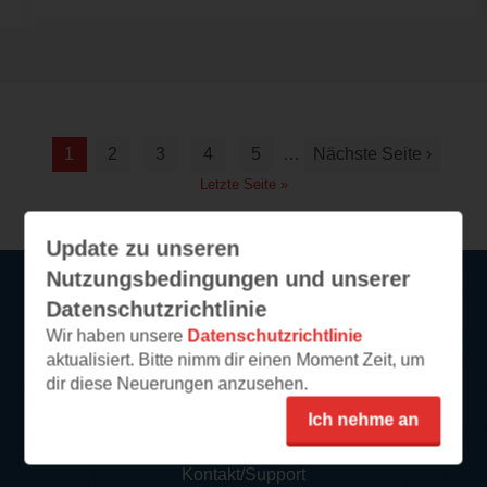
1
2
3
4
5
…
Nächste Seite ›
Letzte Seite »
Update zu unseren
Nutzungsbedingungen und unserer
Datenschutzrichtlinie
Service
Wir haben unsere
Datenschutzrichtlinie
aktualisiert. Bitte nimm dir einen Moment Zeit, um
So funktioniert‘s
dir diese Neuerungen anzusehen.
FAQ
Ich nehme an
Newsletter abonnieren
Kontakt/Support