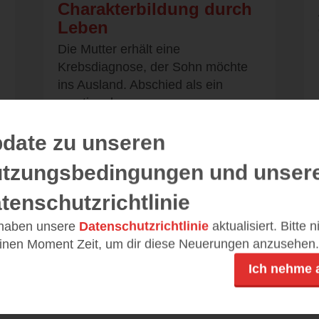
Charakterbildung durch
Leben
Die Mutter erhält eine
Krebsdiagnose, der Sohn möchte
ins Ausland. Abschied als ein
emotionales...
date zu unseren
tzungsbedingungen und unser
Alle 9 Rezensionen anzeigen
tenschutzrichtlinie
 haben unsere
Datenschutzrichtlinie
aktualisiert. Bitte 
einen Moment Zeit, um dir diese Neuerungen anzusehen.
Ich nehme 
Leseeindrücke