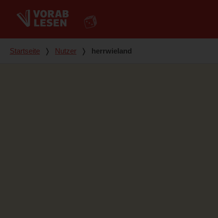
Du bist hier
Startseite
❭
Nutzer
❭
herrwieland