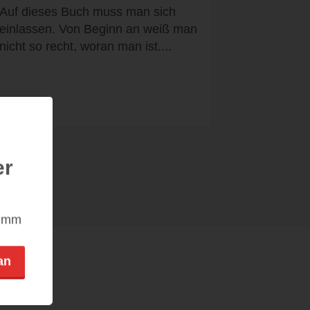
Auf dieses Buch muss man sich
einlassen. Von Beginn an weiß man
nicht so recht, woran man ist....
er
nimm
an