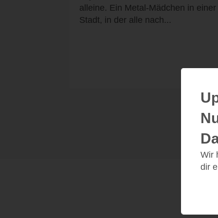
alleine. Ein Metal-Mädchen in einer
Stadt, in der alle nach...
Up
Nu
Da
Wir
dir 