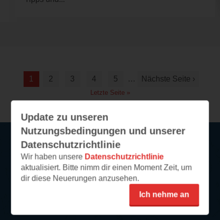
1
2
3
4
5
…
Nächste Seite ›
Letzte Seite »
Update zu unseren
Nutzungsbedingungen und unserer
Datenschutzrichtlinie
Wir haben unsere
Datenschutzrichtlinie
Service
aktualisiert. Bitte nimm dir einen Moment Zeit, um
dir diese Neuerungen anzusehen.
So funktioniert‘s
FAQ
Ich nehme an
Newsletter abonnieren