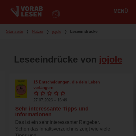
MENÜ
Hauptmenü
Du bist hier
Startseite
❭
Nutzer
❭
jojole
❭
Leseeindrücke
Leseeindrücke von
jojole
15 Entscheidungen, die dein Leben
verlängern
27.07.2026 – 16:49
Sehr interessante Tipps und
Informationen
Das ist ein sehr interessanter Ratgeber.
Schon das Inhaltsverzeichnis zeigt wie viele
Tipps und...