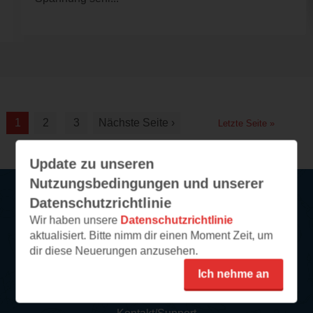
1
2
3
Nächste Seite ›
Letzte Seite »
Update zu unseren
Nutzungsbedingungen und unserer
Datenschutzrichtlinie
Service
Wir haben unsere
Datenschutzrichtlinie
aktualisiert. Bitte nimm dir einen Moment Zeit, um
So funktioniert‘s
dir diese Neuerungen anzusehen.
FAQ
Ich nehme an
Newsletter abonnieren