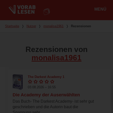
MENÜ
Hauptmenü
Du bist hier
Startseite
❭
Nutzer
❭
monalisa1961
❭
Rezensionen
Rezensionen von
monalisa1961
The Darkest Academy 1
03.08.2026 – 16:55
Die Academy der Auserwählten
Das Buch- The Darkest Academy- ist sehr gut
geschrieben und die Autorin baut die
Spannung sehr...