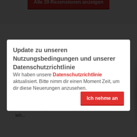
Alle 39 Rezensionen anzeigen
Leseeindrücke
Update zu unseren
Nutzungsbedingungen und unserer
Datenschutzrichtlinie
Wieso? Weshalb? Warum? junior - Sehen,
riechen, hören
Wir haben unsere
Datenschutzrichtlinie
aktualisiert. Bitte nimm dir einen Moment Zeit, um
03.06.2026 – 14:22
dir diese Neuerungen anzusehen.
Spielerisch lernen
Ich nehme an
Obwohl die Leseprobe nur kurz ist, hat es uns
die Interesse geweckt. Klappbücher finden
wir...