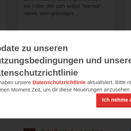
ein Killer, der sich selbst "Mentor"
nennt, sein grausiges...
date zu unseren
Alle 40 Rezensionen anzeigen
tzungsbedingungen und unser
tenschutzrichtlinie
 haben unsere
Datenschutzrichtlinie
aktualisiert. Bitte 
einen Moment Zeit, um dir diese Neuerungen anzusehen.
Leseeindrücke
Ich nehme 