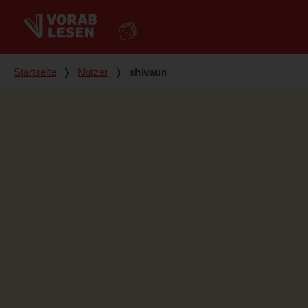
Du bist hier
Startseite
❭
Nutzer
❭
shivaun