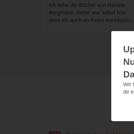
Ich liebe die Bücher von Renate
Bergmann, daher war sofort klar,
dass ich auch an ihrem Kochbuch...
Up
Nu
Da
Wir
dir 