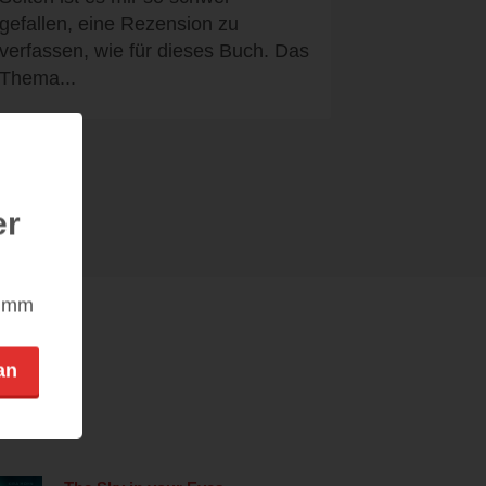
gefallen, eine Rezension zu
verfassen, wie für dieses Buch. Das
Thema...
er
nimm
an