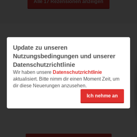
Alle 17 Rezensionen anzeigen
Leseeindrücke
Update zu unseren
Nutzungsbedingungen und unserer
Datenschutzrichtlinie
Mord im Antiquitätenladen
Wir haben unsere
Datenschutzrichtlinie
aktualisiert. Bitte nimm dir einen Moment Zeit, um
22.04.2024 – 11:57
dir diese Neuerungen anzusehen.
Geht Waldi unter die Detektive?
Ich nehme an
80-Euro Waldi wird Autor, cool! Das Cover
passt prima zu einem Tröd - ähm,...