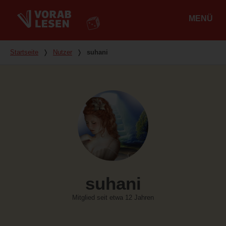
MENÜ
Hauptmenü
Du bist hier
Startseite
❭
Nutzer
❭
suhani
suhani
Mitglied seit etwa 12 Jahren