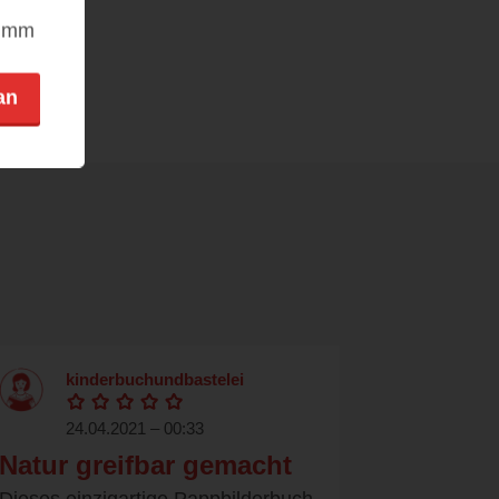
nimm
an
kinderbuchundbastelei
24.04.2021 – 00:33
Natur greifbar gemacht