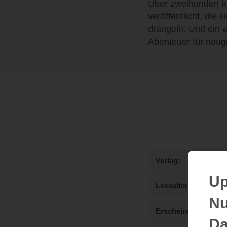
Über zweihundert k
veröffentlicht, die
drängeln. Und ein w
Abenteuer für neug
Verlag
Up
Lesealter
Nu
Erscheinungstermi
Da