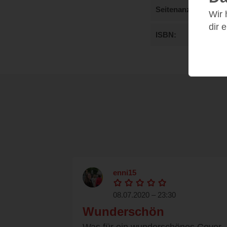
Seitenanzahl
Wir
dir 
ISBN
enni15
08.07.2020 – 23:30
Wunderschön