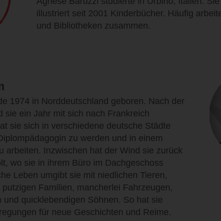
Agnese Baruzzi studierte in Urbino, Italien. Si
illustriert seit 2001 Kinderbücher. Häufig arbeit
und Bibliotheken zusammen.
m
e 1974 in Norddeutschland geboren. Nach der
 sie ein Jahr mit sich nach Frankreich
t sie sich in verschiedene deutsche Städte
Diplompädagogin zu werden und in einem
u arbeiten. Inzwischen hat der Wind sie zurück
lt, wo sie in ihrem Büro im Dachgeschoss
iche Leben umgibt sie mit niedlichen Tieren,
, putzigen Familien, mancherlei Fahrzeugen,
 und quicklebendigen Söhnen. So hat sie
regungen für neue Geschichten und Reime.