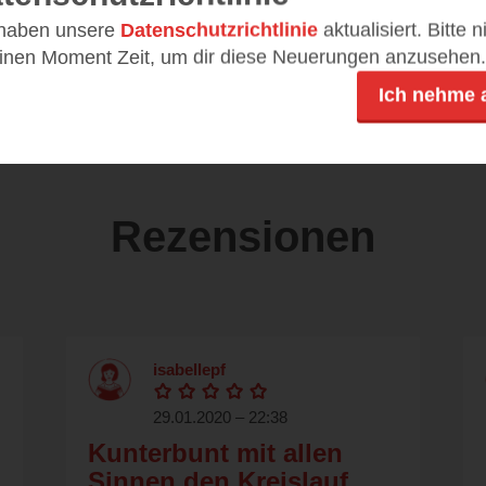
24
 haben unsere
Datenschutzrichtlinie
aktualisiert. Bitte 
einen Moment Zeit, um dir diese Neuerungen anzusehen.
978-3-473-43827-3
Ich nehme 
Rezensionen
isabellepf
29.01.2020 – 22:38
Kunterbunt mit allen
Sinnen den Kreislauf