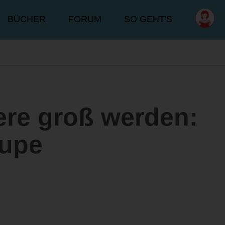
BÜCHER
FORUM
SO GEHT'S
iere groß werden:
aupe