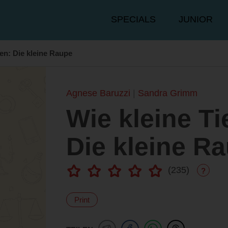
Hauptmenü
SPECIALS
JUNIOR
en: Die kleine Raupe
Agnese Baruzzi
Sandra Grimm
Wie kleine T
Die kleine R
(
235
)
?
Print