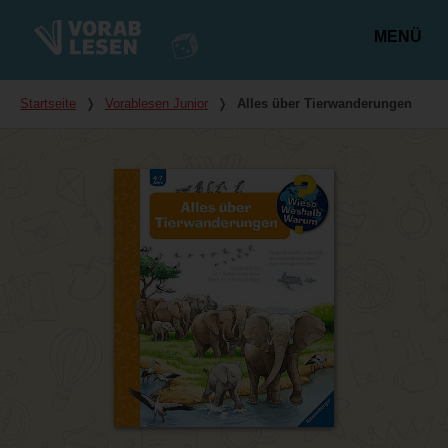
MENÜ
Hauptmenü
Du bist hier
Startseite
❭
Vorablesen Junior
❭
Alles über Tierwanderungen