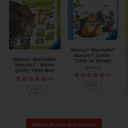
Wieso? Weshalb?
Warum? junior -
Wieso? Weshalb?
Tiere im Winter
Warum? - Meine
Band 31
große Tiere-Box
(
402
)
(
498
)
Print
Print
Weitere Bücher des/r Autor:in