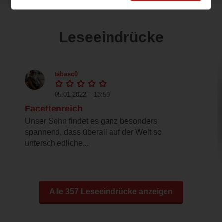
Leseeindrücke
tabasc0
05.01.2022 – 13:59
Facettenreich
Unser Sohn findet es ganz besonders
spannend, dass überall auf der Welt so
unterschiedliche...
Alle 357 Leseeindrücke anzeigen