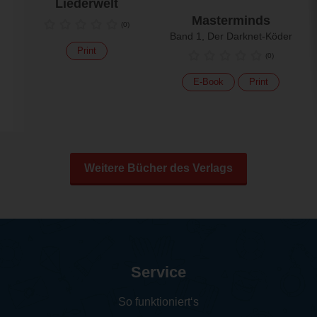
Liederwelt
Masterminds
(
0
)
Band 1, Der Darknet-Köder
Print
(
0
)
E-Book
Print
Weitere Bücher des Verlags
Service
So funktioniert‘s