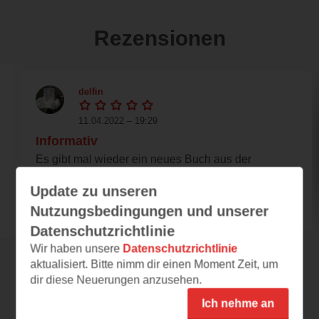
Rezensionen
delfin
11.04.2022 – 19:29
Informativ
Es gibt mal wieder ein neues Buch aus der
Wieso, Weshalb, Warum Reihe. In diesem
Update zu unseren
neuen Buch geht...
Nutzungsbedingungen und unserer
Datenschutzrichtlinie
Wir haben unsere
Datenschutzrichtlinie
aktualisiert. Bitte nimm dir einen Moment Zeit, um
Alle 64 Rezensionen anzeigen
dir diese Neuerungen anzusehen.
Ich nehme an