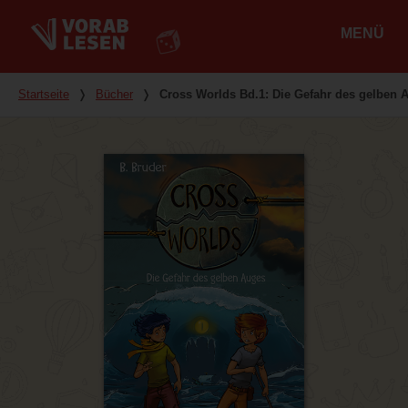
MENÜ
Hauptmenü
Du bist hier
Startseite
❭
Bücher
❭
Cross Worlds Bd.1: Die Gefahr des gelben 