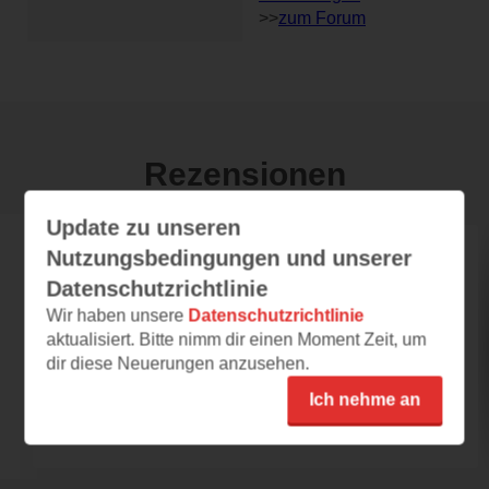
>>
zum Forum
Rezensionen
Update zu unseren
Nutzungsbedingungen und unserer
gisel
Datenschutzrichtlinie
29.12.2015 – 00:27
Wir haben unsere
Datenschutzrichtlinie
Lesefutter für junge Fantasyleser
aktualisiert. Bitte nimm dir einen Moment Zeit, um
Jonas hat sehr ausgeprägte Tagträume, er
dir diese Neuerungen anzusehen.
sieht einen fremden Jungen in einer
Ich nehme an
Lagunenstadt, als...