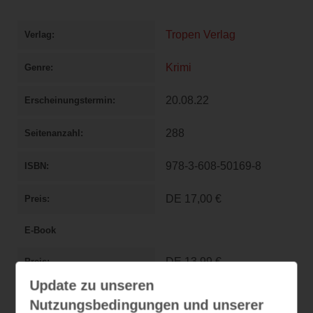
Tropen Verlag
Verlag
Krimi
Genre
20.08.22
Erscheinungstermin
288
Seitenanzahl
978-3-608-50169-8
ISBN
DE
17,00 €
Preis
E-Book
DE
13,99 €
Preis
Update zu unseren
ePub
Format
Nutzungsbedingungen und unserer