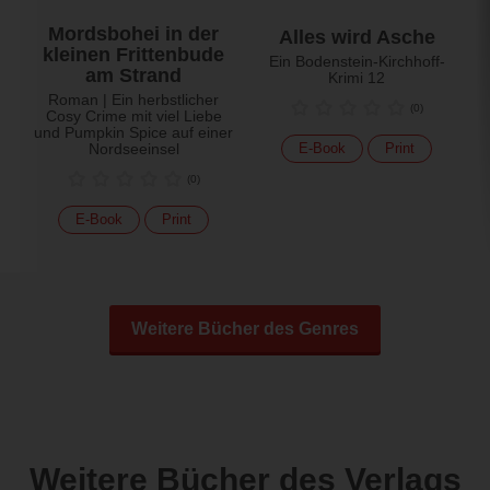
Mordsbohei in der
Alles wird Asche
kleinen Frittenbude
Ein Bodenstein-Kirchhoff-
am Strand
Krimi 12
Roman | Ein herbstlicher
(
0
)
Cosy Crime mit viel Liebe
und Pumpkin Spice auf einer
Nordseeinsel
E-Book
Print
(
0
)
E-Book
Print
Weitere Bücher des Genres
Weitere Bücher des Verlags