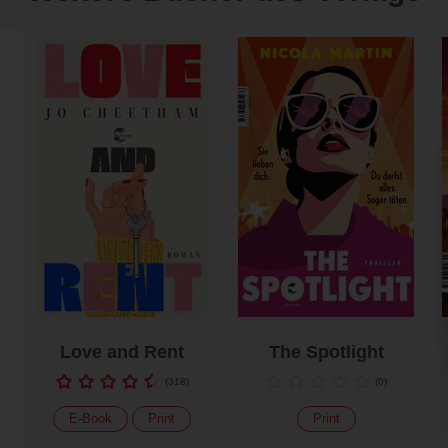
Love and Rent
The Spotlight
(
318
)
(
0
)
E-Book
Print
Print