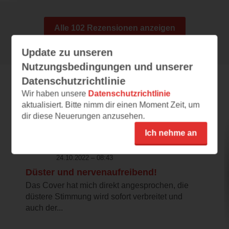
Alle 102 Rezensionen anzeigen
Update zu unseren
Nutzungsbedingungen und unserer
Datenschutzrichtlinie
Wir haben unsere
Datenschutzrichtlinie
Leseeindrücke
aktualisiert. Bitte nimm dir einen Moment Zeit, um
dir diese Neuerungen anzusehen.
Ich nehme an
allyb1902
24.10.2022 – 08:43
Düster und nervenaufreibend!
Das Cover hat mich direkt angesprochen, die
düstere Stimmung wird sofort verbreitet und
auch der...