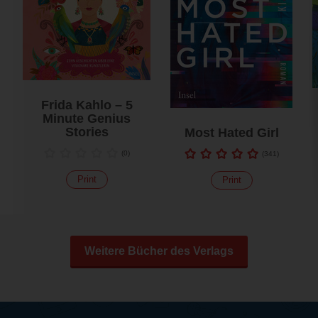
Frida Kahlo – 5
Minute Genius
Stories
Most Hated Girl
(
0
)
(
341
)
Print
Print
Weitere Bücher des Verlags