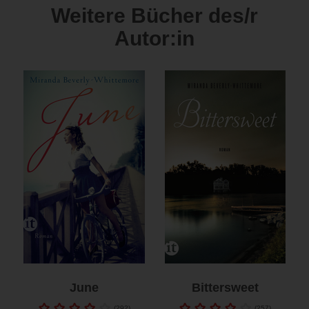
Weitere Bücher des/r
Autor:in
June
Bittersweet
(
292
)
(
257
)