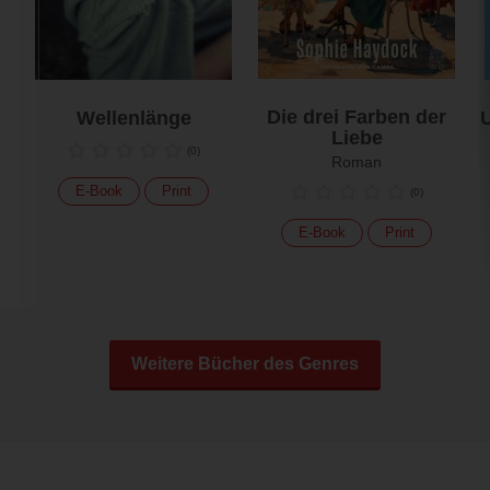
Die drei Farben der
Wellenlänge
U
Liebe
(
0
)
Roman
E-Book
Print
(
0
)
E-Book
Print
Weitere Bücher des Genres