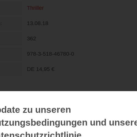
Thriller
13.08.18
n
362
978-3-518-46780-0
DE
14,95 €
date zu unseren
Rezensionen
tzungsbedingungen und unser
tenschutzrichtlinie