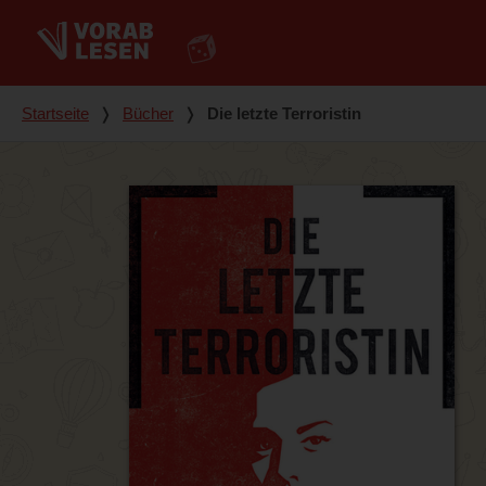
Du bist hier
Startseite
❭
Bücher
❭
Die letzte Terroristin