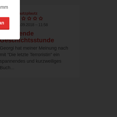
nimm
clautzplautz
an
25.09.2018 – 11:58
Spannende
Geschichtsstunde
Georgi hat meiner Meinung nach
mit "Die letzte Terroristin" ein
spannendes und kurzweiliges
Buch...