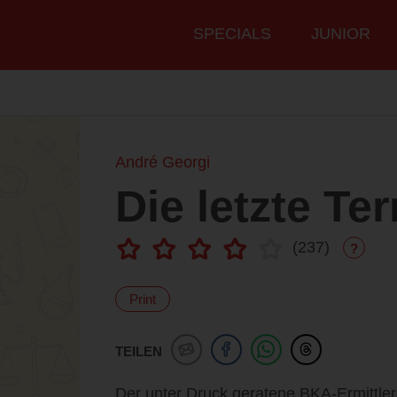
Hauptmenü
SPECIALS
JUNIOR
André Georgi
Die letzte Ter
(
237
)
?
Print
TEILEN
Der unter Druck geratene BKA-Ermittler