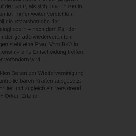
 der Spur, als sich 1991 in Berlin
entat immer weiter verdichten:
 die Staatsbetriebe der
eingliedern – nach dem Fall der
in der gerade wiedervereinten
gen steht eine Frau. Vom BKA in
oristin« eine Entscheidung treffen,
mer verändern wird …
nklen Seiten der Wiedervereinigung
ntrollierbaren Kräften ausgesetzt
iller und zugleich ein verstörend
« Orkun Ertener