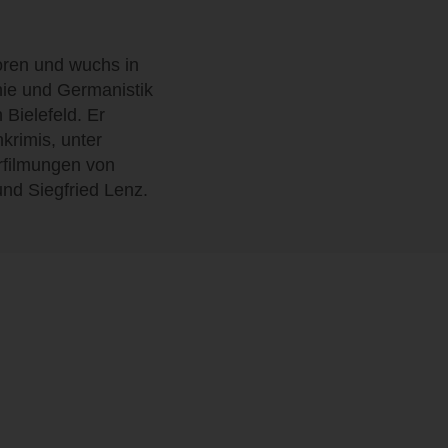
ren und wuchs in
hie und Germanistik
 Bielefeld. Er
krimis, unter
erfilmungen von
nd Siegfried Lenz.