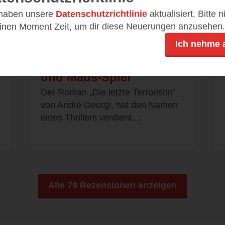
 haben unsere
Datenschutzrichtlinie
aktualisiert. Bitte 
seitenfresserchen
einen Moment Zeit, um dir diese Neuerungen anzusehen.
Ich nehme 
05.03.2020 – 18:58
‘
niemals endendes Katze
und Maus-Spiel
Der Roman „Die letzte Terroristin“
von Andrè Georgi, hat den Namen
eines Thrillers verdient....
Alle 79 Rezensionen anzeigen