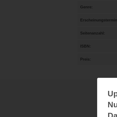
Genre
Erscheinungstermi
Seitenanzahl
ISBN
Preis
Up
Nu
Da