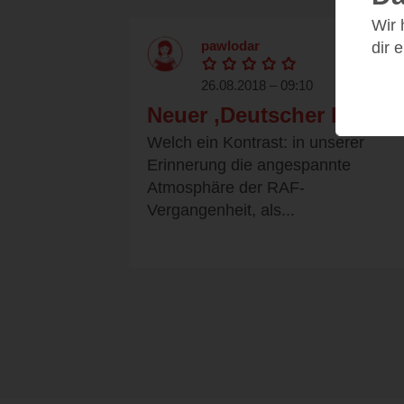
Wir
pawlodar
dir 
26.08.2018 – 09:10
Neuer ‚Deutscher Herbst
Welch ein Kontrast: in unserer
Erinnerung die angespannte
Atmosphäre der RAF-
Vergangenheit, als...