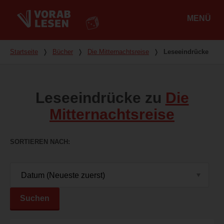
MENÜ
Hauptmenü
Du bist hier
Startseite
❭
Bücher
❭
Die Mitternachtsreise
❭
Leseeindrücke
Leseeindrücke zu
Die
Mitternachtsreise
SORTIEREN NACH
Suchen