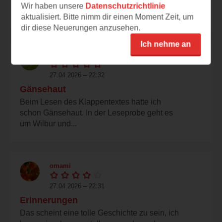
Seiten sehr eindrücklich geschrieben. Vom
Wir haben unsere
Datenschutzrichtlinie
jungen Mann...
aktualisiert. Bitte nimm dir einen Moment Zeit, um
dir diese Neuerungen anzusehen.
Ich nehme an
hexeliesel
27.04.2026 – 22:32
Gänsehaut
Beim Lesen des Klappentextes hatte ich
schon Gänsehaut. In der Leseprobe geht es
um Wilbur und...
omami
27.04.2026 – 22:31
Erinnerungen
Das scheint eine tolle Geschichte zu sein, ich