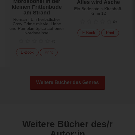
Mordsbohei in der
Alles wird Asche
kleinen Frittenbude
Ein Bodenstein-Kirchhoff-
am Strand
Krimi 12
Roman | Ein herbstlicher
(
0
)
Cosy Crime mit viel Liebe
und Pumpkin Spice auf einer
Nordseeinsel
E-Book
Print
(
0
)
E-Book
Print
Weitere Bücher des Genres
Weitere Bücher des/r
Autor:in