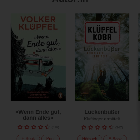
»Wenn Ende gut,
Lückenbüßer
dann alles«
Kluftinger ermittelt
(
516
)
(
547
)
E-Book
Print
Hörbuch
E-Book