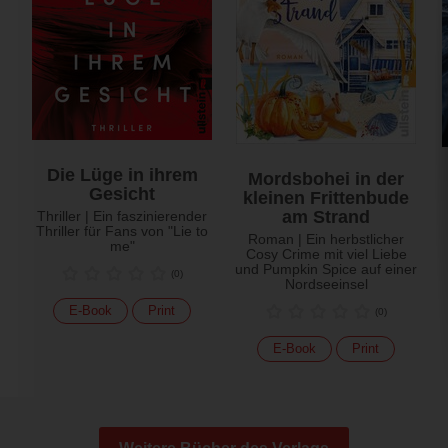
Die Lüge in ihrem
Mordsbohei in der
Gesicht
kleinen Frittenbude
am Strand
Thriller | Ein faszinierender
Thriller für Fans von "Lie to
Roman | Ein herbstlicher
me"
Cosy Crime mit viel Liebe
und Pumpkin Spice auf einer
(
0
)
Nordseeinsel
E-Book
Print
(
0
)
E-Book
Print