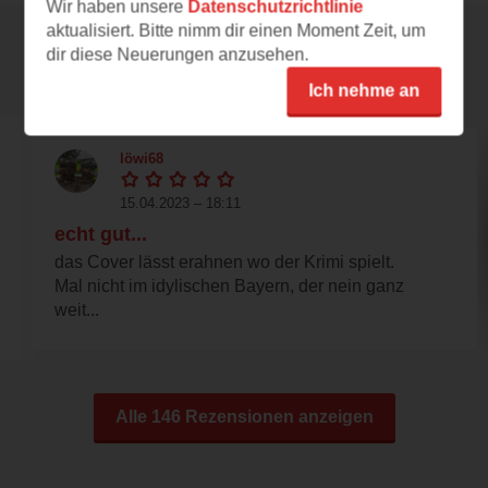
Wir haben unsere
Datenschutzrichtlinie
aktualisiert. Bitte nimm dir einen Moment Zeit, um
dir diese Neuerungen anzusehen.
Rezensionen
Ich nehme an
löwi68
15.04.2023 – 18:11
echt gut...
das Cover lässt erahnen wo der Krimi spielt.
Mal nicht im idylischen Bayern, der nein ganz
weit...
Alle 146 Rezensionen anzeigen