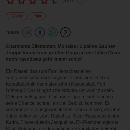
(
457
)
?
E-Book
Print
TEILEN
Charmante Dilettanten: Monsieur Lipaires Gauner-
Truppe träumt vom großen Coup an der Côte d’Azur -
doch irgendwas geht immer schief
Ein Rätsel, das zum Familienschatz einer
südfranzösischen Adelsdynastie führt, versteckt im
Kanallabyrinth der malerischen Küstenstadt Port
Grimaud? Das klingt zu formidable, um wahr zu sein.
Gelegenheitsgauner Guillaume Lipaire sieht endlich
seine Chance, schnell an viel Geld zu kommen. Er
versammelt ein ungewöhnliches Team um sich, das ihm
dabei helfen soll, das Rätsel zu lösen: Wassertaxifahrer
Karim, Eisverkäuferin Jacqueline, Ex-Fremdenlegionär
Paul, Delphine, die den örtlichen Handyladen betreibt,