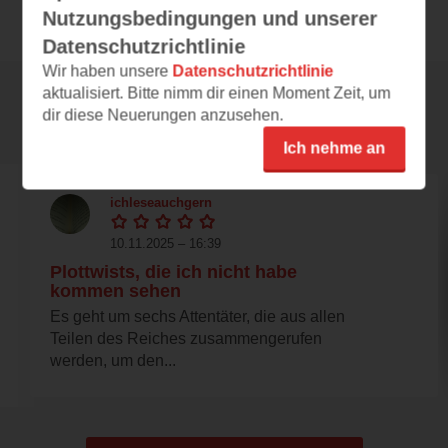
Nutzungsbedingungen und unserer
Datenschutzrichtlinie
Wir haben unsere
Datenschutzrichtlinie
aktualisiert. Bitte nimm dir einen Moment Zeit, um
dir diese Neuerungen anzusehen.
Rezensionen
Ich nehme an
ichleseauchgern
10.11.2025 – 16:39
Plottwists, die ich nicht habe
kommen sehen
Es geht um sechs Attentäter, die aus allen
Teilen des Reiches zusammengerufen
werden, um den...