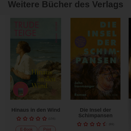
Weitere Bücher des Verlags
Hinaus in den Wind
Die Insel der
Schimpansen
(
156
)
(
89
)
E-Book
Print