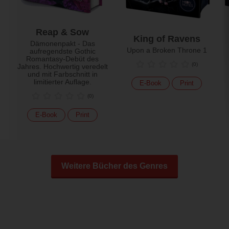
Reap & Sow
King of Ravens
Dämonenpakt - Das
Upon a Broken Throne 1
aufregendste Gothic
Romantasy-Debüt des
(
0
)
Jahres. Hochwertig veredelt
und mit Farbschnitt in
limitierter Auflage.
E-Book
Print
(
0
)
E-Book
Print
Weitere Bücher des Genres