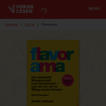
MENÜ
Hauptmenü
Du bist hier
Startseite
❭
Bücher
❭
Flavorama