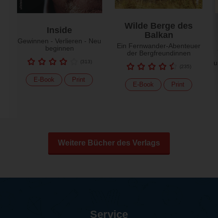
Wilde Berge des
Inside
Balkan
Gewinnen - Verlieren - Neu
Ein Fernwander-Abenteuer
beginnen
der Bergfreundinnen
(
313
)
u
(
235
)
E-Book
Print
E-Book
Print
Weitere Bücher des Verlags
Service