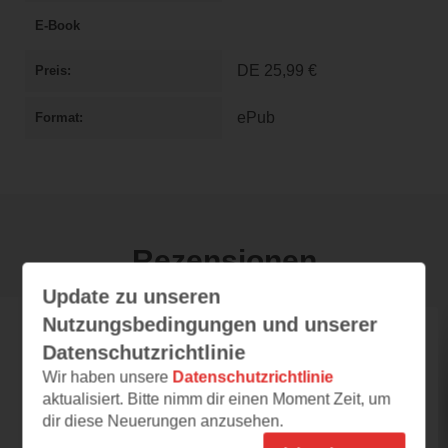
E-Book
DE
25,99 €
Preis
ePub
Format
Rezensionen
Update zu unseren
Nutzungsbedingungen und unserer
chrystally
Datenschutzrichtlinie
Wir haben unsere
Datenschutzrichtlinie
22.02.2025 – 21:13
aktualisiert. Bitte nimm dir einen Moment Zeit, um
Ich habe angebissen!
dir diese Neuerungen anzusehen.
Flavorama hat ein schlichtes, aber mit seinem