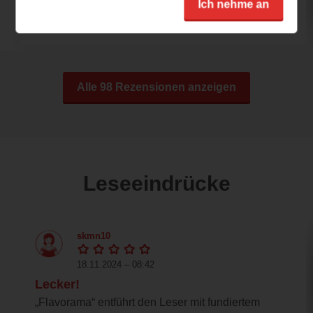
Sonnengelb strahlendes und fröhliches
Ich nehme an
Cover – nicht...
Alle 98 Rezensionen anzeigen
Leseeindrücke
skmn10
18.11.2024 – 08:42
Lecker!
„Flavorama“ entführt den Leser mit fundiertem