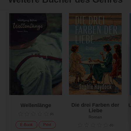
Die drei Farben der
Wellenlänge
U
Liebe
(
0
)
Roman
E-Book
Print
(
0
)