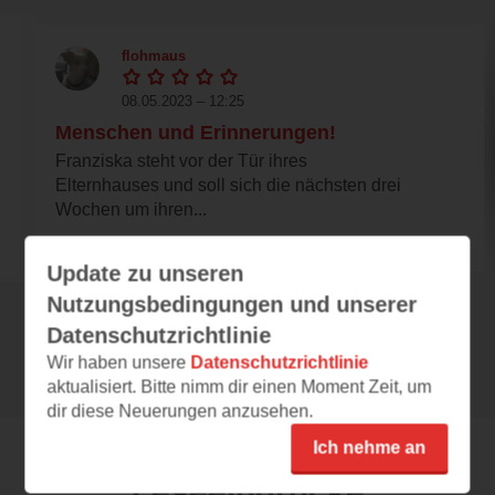
flohmaus
08.05.2023 – 12:25
Menschen und Erinnerungen!
Franziska steht vor der Tür ihres
Elternhauses und soll sich die nächsten drei
Wochen um ihren...
Update zu unseren
Nutzungsbedingungen und unserer
Datenschutzrichtlinie
Alle 120 Rezensionen anzeigen
Wir haben unsere
Datenschutzrichtlinie
aktualisiert. Bitte nimm dir einen Moment Zeit, um
dir diese Neuerungen anzusehen.
Ich nehme an
Leseeindrücke