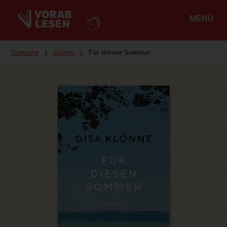
MENÜ
Hauptmenü
Du bist hier
Startseite
❭
Bücher
❭
Für diesen Sommer