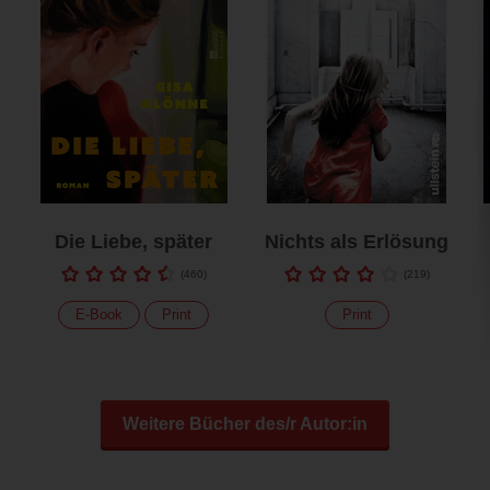
Die Liebe, später
Nichts als Erlösung
(
460
)
(
219
)
E-Book
Print
Print
Weitere Bücher des/r Autor:in