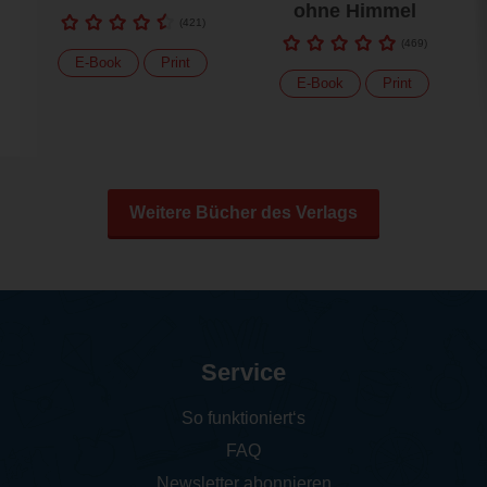
ohne Himmel
(
421
)
(
469
)
E-Book
Print
E-Book
Print
Weitere Bücher des Verlags
Service
So funktioniert‘s
FAQ
Newsletter abonnieren