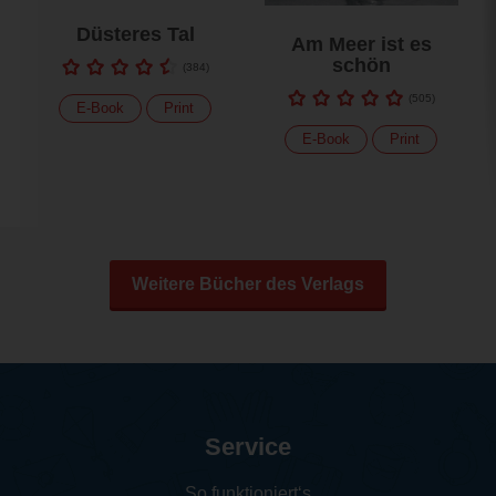
Düsteres Tal
Am Meer ist es
schön
(
384
)
(
505
)
E-Book
Print
E-Book
Print
Weitere Bücher des Verlags
Service
So funktioniert‘s