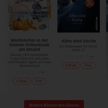
Mordsbohei in der
Alles wird Asche
kleinen Frittenbude
Ein Bodenstein-Kirchhoff-
am Strand
Krimi 12
Roman | Ein herbstlicher
(
0
)
Cosy Crime mit viel Liebe
und Pumpkin Spice auf einer
Nordseeinsel
E-Book
Print
(
0
)
E-Book
Print
Weitere Bücher des Genres