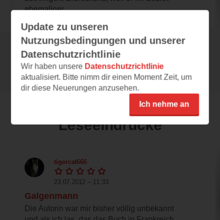
ehemaliger...
Update zu unseren
Nutzungsbedingungen und unserer
Datenschutzrichtlinie
Alle 43 Rezensionen anzeigen
Wir haben unsere
Datenschutzrichtlinie
aktualisiert. Bitte nimm dir einen Moment Zeit, um
dir diese Neuerungen anzusehen.
Ich nehme an
Leseeindrücke
tigercat666
23.07.2012 – 11:33
Galgenmann
Die Autorin war mir bisher völlig unbekannt
und als ich las, das das Buch in Frankreich