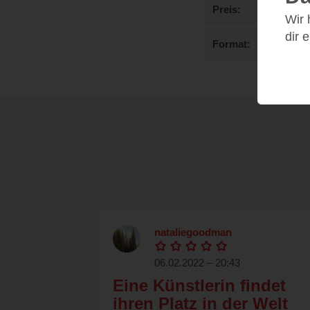
Preis
Wir
dir 
Format
nataliegoodman
06.02.2022 – 20:43
Eine Künstlerin findet
ihren Platz in der Welt