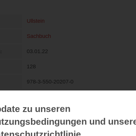
Ullstein
Sachbuch
03.01.22
n
128
978-3-550-20207-0
DE
16,99 €
date zu unseren
tzungsbedingungen und unser
tenschutzrichtlinie