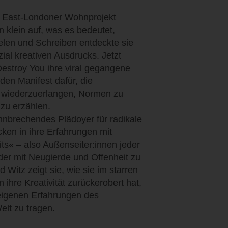
em East-Londoner Wohnprojekt
 klein auf, was es bedeutet,
elen und Schreiben entdeckte sie
al kreativen Ausdrucks. Jetzt
Destroy You ihre viral gegangene
den Manifest dafür, die
 wiederzuerlangen, Normen zu
 zu erzählen.
ahnbrechendes Plädoyer für radikale
icken in ihre Erfahrungen mit
its« – also Außenseiter:innen jeder
er mit Neugierde und Offenheit zu
Witz zeigt sie, wie sie im starren
ihre Kreativität zurückerobert hat,
 eigenen Erfahrungen des
elt zu tragen.