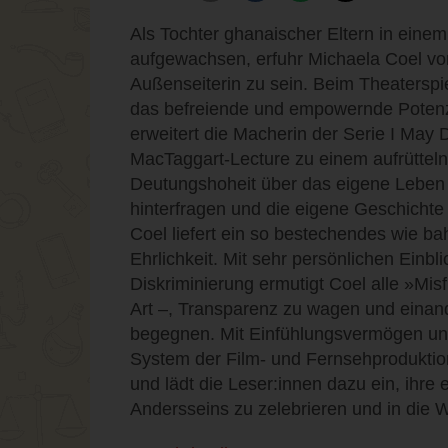
Als Tochter ghanaischer Eltern in ein
aufgewachsen, erfuhr Michaela Coel von
Außenseiterin zu sein. Beim Theaterspi
das befreiende und empowernde Potenzi
erweitert die Macherin der Serie I May 
MacTaggart-Lecture zu einem aufrütteln
Deutungshoheit über das eigene Leben
hinterfragen und die eigene Geschichte
Coel liefert ein so bestechendes wie b
Ehrlichkeit. Mit sehr persönlichen Einbl
Diskriminierung ermutigt Coel alle »Misf
Art –, Transparenz zu wagen und einand
begegnen. Mit Einfühlungsvermögen und 
System der Film- und Fernsehproduktion 
und lädt die Leser:innen dazu ein, ihre
Andersseins zu zelebrieren und in die W