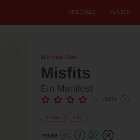
Hauptmenü
SPECIALS
JUNIOR
Michaela Coel
Misfits
Ein Manifest
(
222
)
?
E-Book
Print
TEILEN