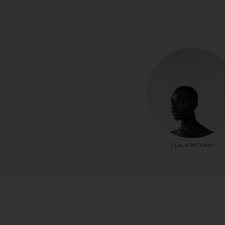
© Laura McCluskey