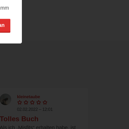
nimm
an
kleinetaube
02.02.2022 – 12:01
Tolles Buch
Als ich „Misfits“ erhalten habe, ist