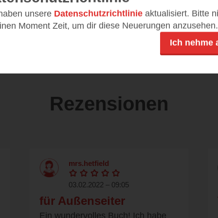
DE
14,99 €
 haben unsere
Datenschutzrichtlinie
aktualisiert. Bitte 
einen Moment Zeit, um dir diese Neuerungen anzusehen.
ePub
Ich nehme 
Rezensionen
mrs.hetfield
03.02.2022 – 09:05
für Außenseiter
Ein wundervolles Buch! Ich habe