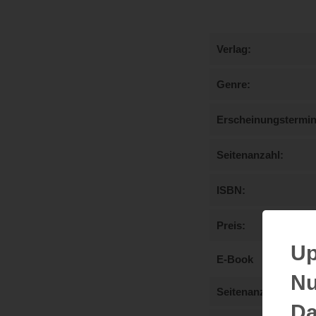
Verlag
Genre
Erscheinungstermi
Seitenanzahl
ISBN
Preis
Up
E-Book
Nu
Seitenanzahl
Da