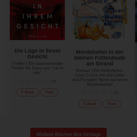
Die Lüge in ihrem
Mordsbohei in der
Gesicht
kleinen Frittenbude
am Strand
Thriller | Ein faszinierender
Thriller für Fans von "Lie to
Roman | Ein herbstlicher
me"
Cosy Crime mit viel Liebe
und Pumpkin Spice auf einer
(
0
)
Nordseeinsel
E-Book
Print
(
0
)
E-Book
Print
Weitere Bücher des Verlags