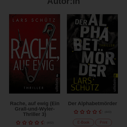
Autor:in
Rache, auf ewig (Ein
Der Alphabetmörder
Grall-und-Wyler-
(
443
)
Thriller 3)
E-Book
Print
(
402
)