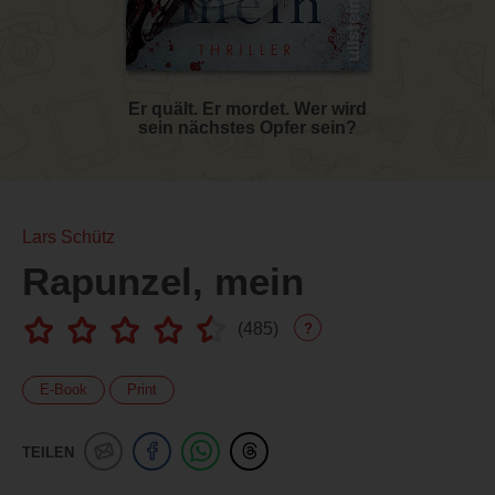
Er quält. Er mordet. Wer wird
sein nächstes Opfer sein?
Lars Schütz
Rapunzel, mein
(
485
)
?
E-Book
Print
TEILEN