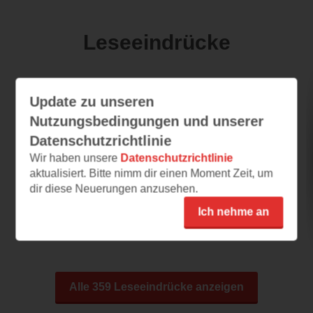
Leseeindrücke
naseweis82
Update zu unseren
Nutzungsbedingungen und unserer
09.09.2019 – 06:58
Datenschutzrichtlinie
Vielversprechend
Wir haben unsere
Datenschutzrichtlinie
Ich finde das Cover und den Titel schon recht
aktualisiert. Bitte nimm dir einen Moment Zeit, um
ansprechend. Der Plot klingt
dir diese Neuerungen anzusehen.
vielversprechend und...
Ich nehme an
Alle 359 Leseeindrücke anzeigen