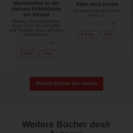
Mordsbohei in der
Alles wird Asche
kleinen Frittenbude
Ein Bodenstein-Kirchhoff-
am Strand
Krimi 12
Roman | Ein herbstlicher
(
0
)
Cosy Crime mit viel Liebe
und Pumpkin Spice auf einer
Nordseeinsel
E-Book
Print
(
0
)
E-Book
Print
Weitere Bücher des Genres
Weitere Bücher des/r