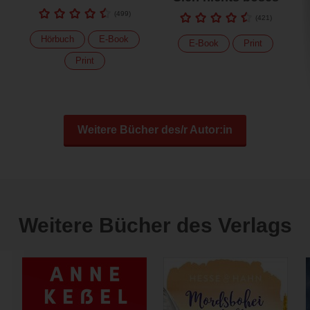
(
499
)
(
421
)
Hörbuch
E-Book
E-Book
Print
Print
Weitere Bücher des/r Autor:in
Weitere Bücher des Verlags