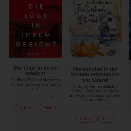
Die Lüge in ihrem
Mordsbohei in der
Gesicht
kleinen Frittenbude
am Strand
Thriller | Ein faszinierender
Thriller für Fans von "Lie to
Roman | Ein herbstlicher
me"
Cosy Crime mit viel Liebe
und Pumpkin Spice auf einer
(
0
)
Nordseeinsel
E-Book
Print
(
0
)
E-Book
Print