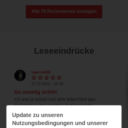
Alle 78 Rezensionen anzeigen
Leseeindrücke
tigercat666
27.12.2010 – 16:30
So unselig schön
Ich war ja schon mal sehr erleichtert das
Dühnfort weiter ermitteln darf und nicht
ertrank...
Update zu unseren
Nutzungsbedingungen und unserer