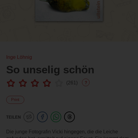
Inge Löhnig
So unselig schön
(
261
)
?
Print
TEILEN
Die junge Fotografin Vicki hingegen, die die Leiche