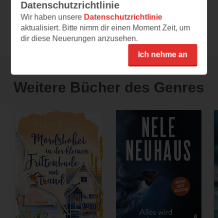
Datenschutzrichtlinie
Wir haben unsere
Datenschutzrichtlinie
Alle 183 Leseeindrücke anzeigen
aktualisiert. Bitte nimm dir einen Moment Zeit, um
dir diese Neuerungen anzusehen.
Ich nehme an
Weitere Bücher des Genres