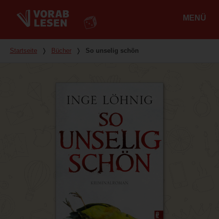
MENÜ
Hauptmenü
Du bist hier
Startseite
❭
Bücher
❭
So unselig schön