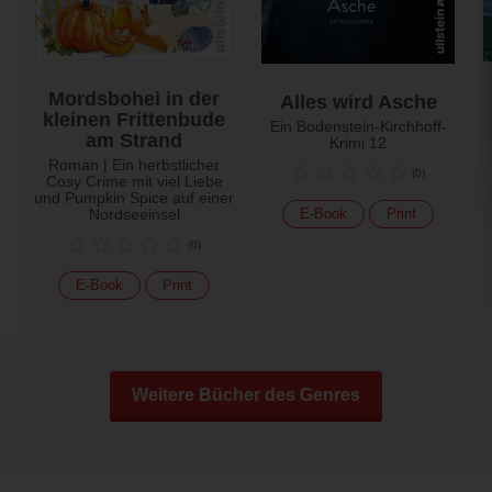
Mordsbohei in der
Alles wird Asche
kleinen Frittenbude
Ein Bodenstein-Kirchhoff-
am Strand
Krimi 12
Roman | Ein herbstlicher
(
0
)
Cosy Crime mit viel Liebe
und Pumpkin Spice auf einer
Nordseeinsel
E-Book
Print
(
0
)
E-Book
Print
Weitere Bücher des Genres