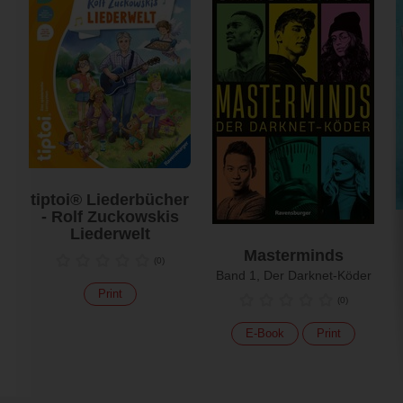
tiptoi® Liederbücher
- Rolf Zuckowskis
Liederwelt
Masterminds
(
0
)
Band 1, Der Darknet-Köder
Print
(
0
)
E-Book
Print