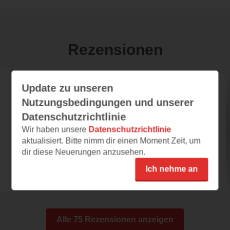
Rezensionen
Update zu unseren
ariana_ari
Nutzungsbedingungen und unserer
17.07.2023 – 13:49
Datenschutzrichtlinie
einfach nur toll
Wir haben unsere
Datenschutzrichtlinie
Dies ist ein Buch nicht nur für junge Leser,
aktualisiert. Bitte nimm dir einen Moment Zeit, um
sondern auch für die ältere Generation. Wenn
dir diese Neuerungen anzusehen.
man...
Ich nehme an
Alle 75 Rezensionen anzeigen