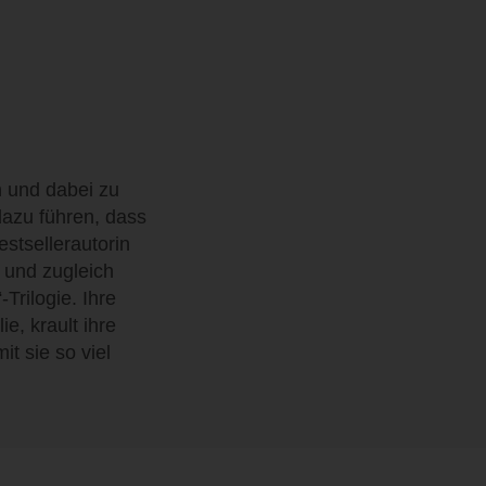
 und dabei zu
azu führen, dass
stsellerautorin
 und zugleich
rilogie. Ihre
ie, krault ihre
t sie so viel