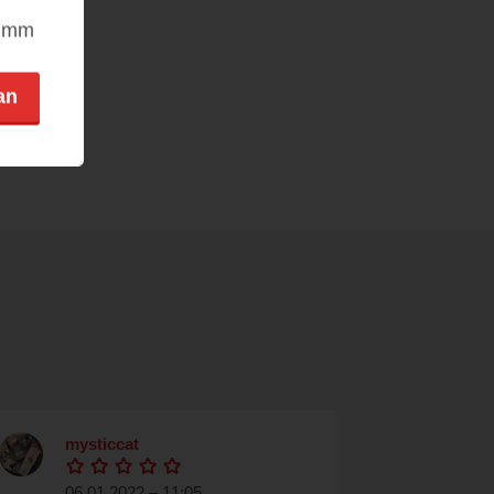
nimm
an
mysticcat
06.01.2022 – 11:05