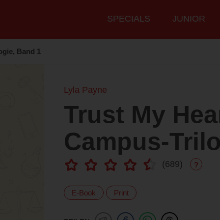
Hauptmenü
SPECIALS
JUNIOR
ogie, Band 1
Lyla Payne
Trust My Hea
Campus-Trilo
(
689
)
?
E-Book
Print