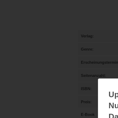
Verlag
Genre
Erscheinungstermi
Seitenanzahl
ISBN
Up
Preis
Nu
Da
E-Book