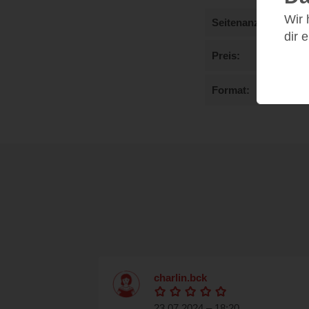
Wir
Seitenanzahl
dir 
Preis
Format
charlin.bck
23.07.2024 – 18:20