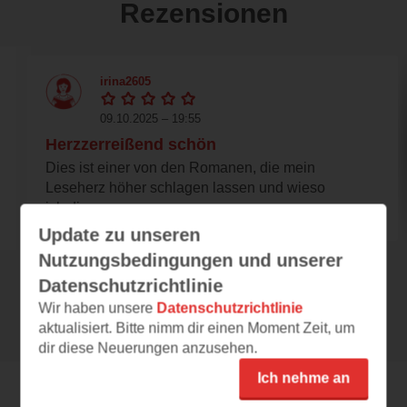
Rezensionen
irina2605
09.10.2025 – 19:55
Herzzerreißend schön
Dies ist einer von den Romanen, die mein
Leseherz höher schlagen lassen und wieso
ich die...
Update zu unseren
Nutzungsbedingungen und unserer
Datenschutzrichtlinie
Alle 112 Rezensionen anzeigen
Wir haben unsere
Datenschutzrichtlinie
aktualisiert. Bitte nimm dir einen Moment Zeit, um
dir diese Neuerungen anzusehen.
Ich nehme an