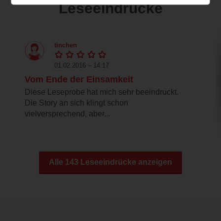
Leseeindrücke
tinchen
01.02.2016 – 14:17
Vom Ende der Einsamkeit
Diese Leseprobe hat mich sehr beeindruckt.
Die Story an sich klingt schon
vielversprechend, aber...
Alle 143 Leseeindrücke anzeigen