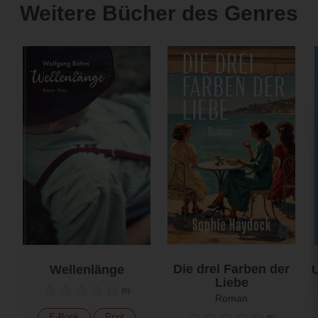
Weitere Bücher des Genres
Die drei Farben der
Wellenlänge
U
Liebe
(
0
)
Roman
E-Book
Print
(
0
)