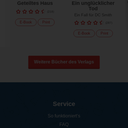
Geteiltes Haus
Ein unglücklicher
Tod
(
218
)
Ein Fall für DC Smith
E-Book
Print
(
287
)
E-Book
Print
Weitere Bücher des Verlags
Service
So funktioniert‘s
FAQ