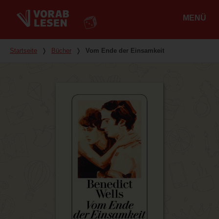
MENÜ
Hauptmenü
Du bist hier
Startseite
❭
Bücher
❭
Vom Ende der Einsamkeit