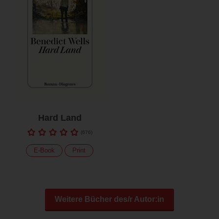
Hard Land
(
676
)
E-Book
Print
Weitere Bücher des/r Autor:in