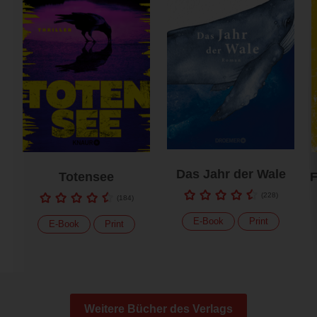
Das Jahr der Wale
Totensee
F
(
228
)
(
184
)
E-Book
Print
E-Book
Print
Weitere Bücher des Verlags