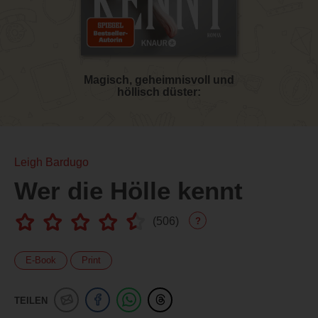
Magisch, geheimnisvoll und
höllisch düster:
Leigh Bardugo
Wer die Hölle kennt
(
506
)
?
E-Book
Print
TEILEN