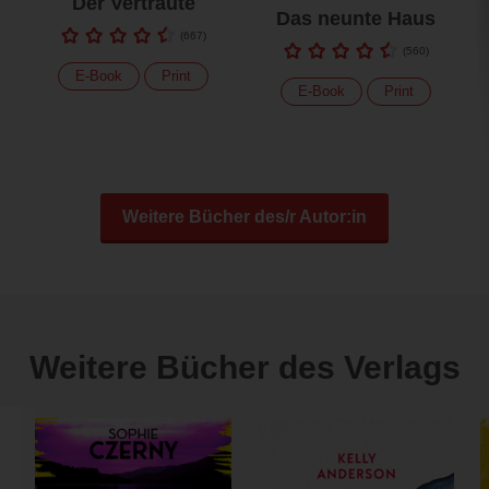
Der Vertraute
Das neunte Haus
(
667
)
(
560
)
E-Book
Print
E-Book
Print
Weitere Bücher des/r Autor:in
Weitere Bücher des Verlags