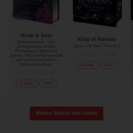
Reap & Sow
King of Ravens
Dämonenpakt - Das
Upon a Broken Throne 1
aufregendste Gothic
Romantasy-Debüt des
(
0
)
Jahres. Hochwertig veredelt
und mit Farbschnitt in
limitierter Auflage.
E-Book
Print
(
0
)
E-Book
Print
Weitere Bücher des Genres